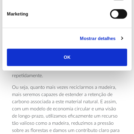
nossas gamas de produto e no próximo triénio, a
incorporação de madeira reciclada até 85%. Desta
Marketing
forma, asseguramos uma valorização contínua desta
matéria-prima – desde a origem ao produto:
adquirimos apenas madeira de origens geridas de
Mostrar detalhes
forma sustentável e cuidadosamente controladas e
desenvolvemos soluções com madeira reciclada, que
retêm o carbono capturado durante a sua utilização
OK
e que podem ser eficazmente recicladas no final do
seu ciclo de vida, renovando-se e reinventando-se
repetidamente.
Ou seja, quanto mais vezes reciclarmos a madeira,
mais seremos capazes de estender a retenção de
carbono associada a este material natural. E assim,
com um modelo de economia circular e uma visão
de longo-prazo, utilizamos eficazmente um recurso
tão valioso como a madeira, reduzimos a pressão
sobre as florestas e damos um contributo claro para