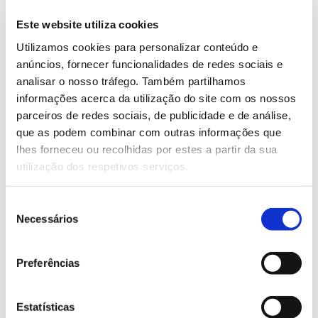
que temos na Ibéria, através dos quais promovemos
Este website utiliza cookies
a recolha e reintegração em processo produtivo de
Utilizamos cookies para personalizar conteúdo e
madeira usada, desde paletes a embalagens, móveis,
anúncios, fornecer funcionalidades de redes sociais e
portas, resíduos de construção, entre muitos outros.
analisar o nosso tráfego. Também partilhamos
Para além disso, o sistema também aproveita e
informações acerca da utilização do site com os nossos
valoriza subprodutos da indústria, como os
parceiros de redes sociais, de publicidade e de análise,
costaneiros, o serrim ou a estilha.
que as podem combinar com outras informações que
No entanto, a estratégia para alavancar a madeira
lhes forneceu ou recolhidas por estes a partir da sua
reciclada contempla ainda melhoria contínua dos
utilização dos respetivos serviços.
nossos centros de reciclagem, com processos de
última geração, a procura de novas fontes de
Seleção
abastecimento, e a integração em projetos de I&D e
Necessários
de
inovação que visam, a médio prazo, estender a nossa
consentimento
capacidade de integrar mais madeira reciclada.
Preferências
Tudo alinhado com o que é a essência da Sonae
Arauco, e com o objetivo de dar resposta à nossa
Estatísticas
estratégia – ambiciosa – de elevar, em algumas das