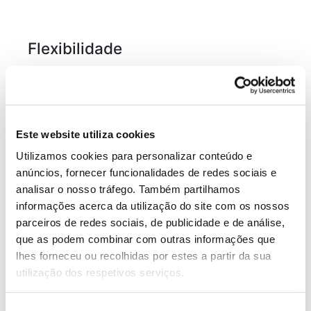
Flexibilidade
Algumas espécies de árvores, como o salgueiro e a
aveleira, possuem ramos flexíveis, que permitem
suportar a força do vento e outras pressões, sem
Este website utiliza cookies
oferecer muita resistência. Em situações de pressão
Utilizamos cookies para personalizar conteúdo e
externa, se uma árvore tiver ramos mais rígidos,
anúncios, fornecer funcionalidades de redes sociais e
estes poderão quebrar mais facilmente.
analisar o nosso tráfego. Também partilhamos
informações acerca da utilização do site com os nossos
Nas nossas relações pessoais e profissionais, poderá
parceiros de redes sociais, de publicidade e de análise,
ser necessário mostrarmos alguma flexibilidade para
que as podem combinar com outras informações que
chegarmos a um acordo, sob pena dessas relações
lhes forneceu ou recolhidas por estes a partir da sua
sofrerem uma “quebra”, caso não estejamos
utilização dos respetivos serviços.
dispostos a fazer qualquer cedência. As árvores
convidam-nos a ser mais flexíveis e ajustar, em certa
medida, os nossos comportamentos ou a nossa
Seleção