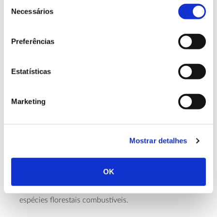
Seleção
inquiridos referiram origem criminosa. Os técnicos e
Necessários
de
decisores locais dividiram-se entre crime e
consentimento
negligência e a maior parte dos técnicos nacionais e
regionais mencionaram negligência. Esta divisão nas
Preferências
perceções é coincidente com os
dados oficiais
sobre
as ocorrências com causa, apurada entre 2003 e
Estatísticas
2013, pelo ICNF. Nas causas de propagação para
grandes incêndios, as respostas dos técnicos locais e
dos proprietários florestais e outros residentes
Marketing
apontaram a falta de limpeza e de operações de
desbaste e em segundo lugar as condições
meteorológicas (temperaturas elevadas, baixa
Mostrar detalhes
humidade e ventos fortes). Os técnicos nacionais e
regionais também identificaram a ausência de gestão
de combustíveis, juntamente com a não
OK
compartimentação da paisagem (e.g. áreas tampão e
faixas de gestão de combustível) e a dominância de
espécies florestais combustíveis.