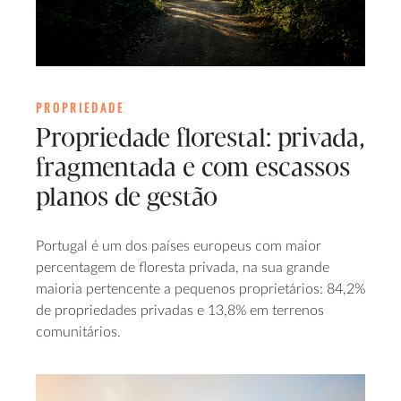
PROPRIEDADE
Propriedade florestal: privada,
fragmentada e com escassos
planos de gestão
Portugal é um dos países europeus com maior
percentagem de floresta privada, na sua grande
maioria pertencente a pequenos proprietários: 84,2%
de propriedades privadas e 13,8% em terrenos
comunitários.