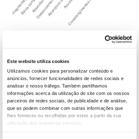
Este website utiliza cookies
Os incêndios de 2003 e 2005 e, mais recentemente,
Utilizamos cookies para personalizar conteúdo e
2017 (ulteriores ao estudo), identificados como
anúncios, fornecer funcionalidades de redes sociais e
eventos catastróficos para o país, afetaram o
analisar o nosso tráfego. Também partilhamos
município de Mação de forma devastadora. Mais de
informações acerca da utilização do site com os nossos
90% dos proprietários florestais incluídos neste
parceiros de redes sociais, de publicidade e de análise,
estudo afirmaram terem sido afetados nas suas
que as podem combinar com outras informações que
propriedades pelo menos uma a duas vezes.
lhes forneceu ou recolhidas por estes a partir da sua
utilização dos respetivos serviços.
Quanto à identificação das principais causas de
ignição dos fogos, a maior parte dos residentes