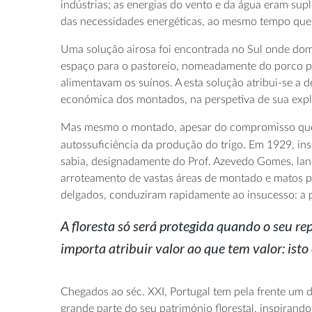
indústrias; as energias do vento e da água eram supl
das necessidades energéticas, ao mesmo tempo que s
Uma solução airosa foi encontrada no Sul onde domi
espaço para o pastoreio, nomeadamente do porco pre
alimentavam os suínos. A esta solução atribui-se a 
económica dos montados, na perspetiva de sua expl
Mas mesmo o montado, apesar do compromisso que rep
autossuficiência da produção do trigo. Em 1929, ins
sabia, designadamente do Prof. Azevedo Gomes, lan
arroteamento de vastas áreas de montado e matos pa
delgados, conduziram rapidamente ao insucesso: a p
A floresta só será protegida quando o seu 
importa atribuir valor ao que tem valor: isto 
Chegados ao séc. XXI, Portugal tem pela frente um d
grande parte do seu património florestal, inspiran