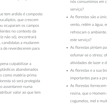
nós consumimos em ca
serviço?
que tem ardido é composto
As florestas são a úni
eucaliptos, que crescem
vento, retêm a água, 
e ou ocuparam os campos
lientes no contexto da
refrescam o ambiente.
(e não só), encontrará
este serviço?
s, candidatas a mudarem
As florestas pintam p
ra de reverdecerem para
esfumar-se o stress; 
atividades de lazer e 
pena culpabilizar a
 plásticos abandonados
As florestas e a sua b
os como matéria-prima
importantes para a pr
loresta só será protegida
As florestas fornecem
ão assentarem numa
atribuir valor ao que tem
resina, que o Homem 
cogumelos, mel e muit