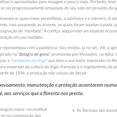
etivas e aproveitadas para moagem e pouco mais. Portanto, teve de
e via progressivamente amputada do seu solo em proveito da agri
navam as quercíneas perenifólias, a azinheira e o sobreiro. A as
to, mas poupando as árvores, as quais foram sujeitas à poda, q
designação de “montado”. A cortiça, adquirindo um estatuto econó
oração em uso múltiplo.
resentava com a pastorícia, não resistiu, já no séc. XX, à agric
Bataglia del grano
pirado na “
” promovida por Mussolini, na Itália
çou a “
campanha do trigo
” que teve a sua maior expressão no Alen
ra expansão da cultura do trigo. A erosão e o esgotamento da pou
artir de 1934, a produção não cessou de decair.
repovoamento, manutenção e proteção assentarem numa 
é, aos serviços que a floresta nos presta.
esígnio maior: reconstituir
As florestas são sumi
do-se na composição das