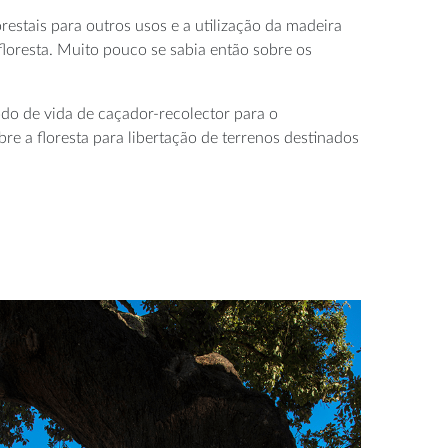
restais para outros usos e a utilização da madeira
loresta. Muito pouco se sabia então sobre os
odo de vida de
caçador-recolector
para o
e a floresta para libertação de terrenos destinados