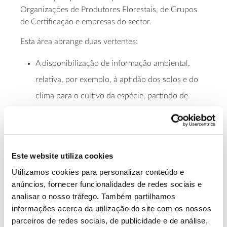
Organizações de Produtores Florestais, de Grupos
de Certificação e empresas do sector.
Esta área abrange duas vertentes:
A disponibilização de informação ambiental,
relativa, por exemplo, à aptidão dos solos e do
clima para o cultivo da espécie, partindo de
conhecimento produzido pelo RAIZ que dá
suporte à decisão num conjunto de etapas
essenciais de um projeto florestal.
Este website utiliza cookies
A criação de ferramentas que aumentem a
Utilizamos cookies para personalizar conteúdo e
eficácia da gestão quotidiana ou melhorem a
anúncios, fornecer funcionalidades de redes sociais e
tomada de decisão. São exemplos a ferramenta
analisar o nosso tráfego. Também partilhamos
informações acerca da utilização do site com os nossos
de
cálculo de volume
a partir dos cepos ou a
parceiros de redes sociais, de publicidade e de análise,
Site
ferramenta de apoio para determinação do