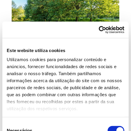
No seu nome científico, o epiteto específico “tomentosa” vem
do latim “tomentosus” – com pequenos pelos, referindo-se à
Este website utiliza cookies
cobertura densa na parte inferior das folhas, que lhes dá o
Utilizamos cookies para personalizar conteúdo e
tom prateado.
anúncios, fornecer funcionalidades de redes sociais e
analisar o nosso tráfego. Também partilhamos
É uma espécie
algo exigente em termos de solo e
informações acerca da utilização do site com os nossos
clima
: precisa de água, não tolera temperaturas
parceiros de redes sociais, de publicidade e de análise,
muito altas no verão nem frios intensos; prefere
que as podem combinar com outras informações que
solos férteis, podendo crescer em solos onde
lhes forneceu ou recolhidas por estes a partir da sua
predomina calcário ou sílica. Contudo, tolera
utilização dos respetivos serviços.
poluição, compactação do solo, alguma secura e
calor, o que lhe permite arborizar áreas urbanas.
Seleção
Necessários