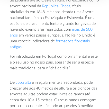
de Espanha até ao Oeste da Ásia. Foi escolhida como
árvore nacional da
República Checa
, título
oficializado em 1848, e é considerada uma árvore
nacional também na Eslováquia e Eslovénia. É uma
espécie de crescimento lento e grande longevidade,
havendo exemplares registados com
mais de 500
anos
em vários países europeus. No Reino Unido é
uma espécie indicadora de
formações florestais
antigas
.
Foi introduzida em Portugal como ornamental e este
é o seu uso no nosso país, apesar de ser a espécie
mais tradicional para o “chá de tília”.
De
copa alta
e irregularmente arredondada, pode
crescer até aos 40 metros de altura e os troncos das
árvores adultas podem estar livres de ramos até
cerca dos 10 a 15 metros. Os seus ramos começam
por ser ascendentes, ficando arqueados à medida