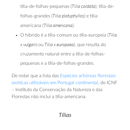
Tilia cordata)
tília-de-folhas-pequenas (
, tília-de-
Tilia platyphyllos)
folhas-grandes (
e tília-
Tilia americana);
americana (
Tilia
O híbrido é a tília-comum ou tília-europeia (
x vulgaris
Tilia x europaea)
ou
, que resulta do
cruzamento natural entre a tília-de-folhas-
pequenas e a tília-de-folhas-grandes.
De notar que a lista das
Espécies arbóreas florestais
exóticas utilizáveis em Portugal continental
, do ICNF
– Instituto da Conservação da Natureza e das
Florestas não inclui a tília-americana.
Tílias