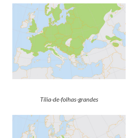
Tília-de-folhas-grandes