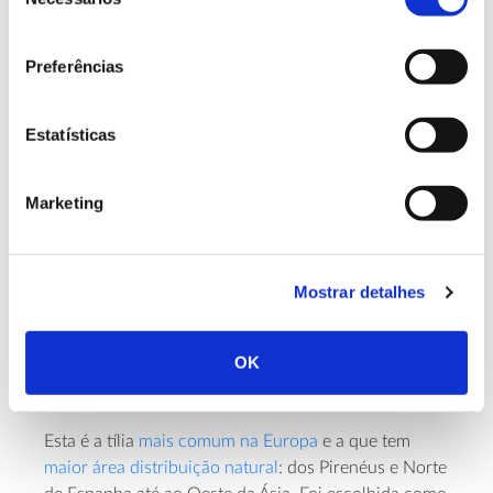
de
Além de ser apreciada pelo seu valor
consentimento
ornamental, as suas flores (e, algumas vezes,
Preferências
folhas e casca) são utilizadas para fazer
infusões, sendo
ricas em compostos
Estatísticas
fenólicos
, como os flavonoides (que atuam
como antioxidantes) e sendo eficazes a
Marketing
reduzir a ansiedade e aliviar o stress
.
Mostrar detalhes
2. Tília-de-folhas-pequenas (
Tilia
OK
cordata
)
Esta é a tília
mais comum na Europa
e a que tem
maior área distribuição natural
: dos Pirenéus e Norte