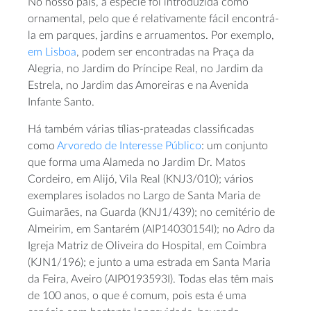
No nosso país, a espécie foi introduzida como
ornamental, pelo que é relativamente fácil encontrá-
la em parques, jardins e arruamentos. Por exemplo,
em Lisboa
, podem ser encontradas na Praça da
Alegria, no Jardim do Príncipe Real, no Jardim da
Estrela, no Jardim das Amoreiras e na Avenida
Infante Santo.
Há também várias tílias-prateadas classificadas
como
Arvoredo de Interesse Público
: um conjunto
que forma uma Alameda no Jardim Dr. Matos
Cordeiro, em Alijó, Vila Real (KNJ3/010); vários
exemplares isolados no Largo de Santa Maria de
Guimarães, na Guarda (KNJ1/439); no cemitério de
Almeirim, em Santarém (AIP14030154I); no Adro da
Igreja Matriz de Oliveira do Hospital, em Coimbra
(KJN1/196); e junto a uma estrada em Santa Maria
da Feira, Aveiro (AIP0193593I). Todas elas têm mais
de 100 anos, o que é comum, pois esta é uma