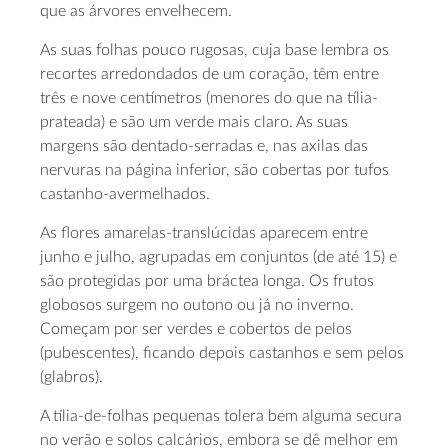
que as árvores envelhecem.
As suas folhas pouco rugosas, cuja base lembra os
recortes arredondados de um coração, têm entre
três e nove centímetros (menores do que na tília-
prateada) e são um verde mais claro. As suas
margens são dentado-serradas e, nas axilas das
nervuras na página inferior, são cobertas por tufos
castanho-avermelhados.
As flores amarelas-translúcidas aparecem entre
junho e julho, agrupadas em conjuntos (de até 15) e
são protegidas por uma bráctea longa. Os frutos
globosos surgem no outono ou já no inverno.
Começam por ser verdes e cobertos de pelos
(pubescentes), ficando depois castanhos e sem pelos
(glabros).
A tília-de-folhas pequenas tolera bem alguma secura
no verão e solos calcários, embora se dê melhor em