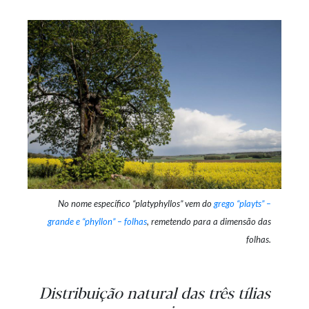
No nome específico “platyphyllos” vem do
grego “playts” –
grande e “phyllon” – folhas
, remetendo para a dimensão das
folhas.
Distribuição natural das três tílias