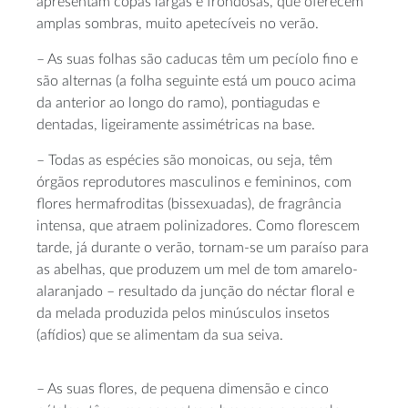
apresentam copas largas e frondosas, que oferecem
amplas sombras, muito apetecíveis no verão.
– As suas folhas são caducas têm um pecíolo fino e
são alternas (a folha seguinte está um pouco acima
da anterior ao longo do ramo), pontiagudas e
dentadas, ligeiramente assimétricas na base.
– Todas as espécies são monoicas, ou seja, têm
órgãos reprodutores masculinos e femininos, com
flores hermafroditas (bissexuadas), de fragrância
intensa, que atraem polinizadores. Como florescem
tarde, já durante o verão, tornam-se um paraíso para
as abelhas, que produzem um mel de tom amarelo-
alaranjado – resultado da junção do néctar floral e
da melada produzida pelos minúsculos insetos
(afídios) que se alimentam da sua seiva.
– As suas flores, de pequena dimensão e cinco