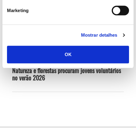
02.07.2026
Marketing
Registar galhas de Trichi em acácia-das-espigas:
cidadãos chamados a ajudar
Mostrar detalhes
OK
25.06.2026
Natureza e florestas procuram jovens voluntários
no verão 2026