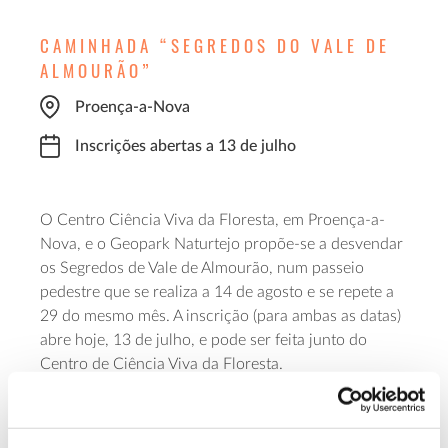
CAMINHADA “SEGREDOS DO VALE DE
ALMOURÃO”
Proença-a-Nova
Inscrições abertas a 13 de julho
O Centro Ciência Viva da Floresta, em Proença-a-
Nova, e o Geopark Naturtejo propõe-se a desvendar
os Segredos de Vale de Almourão, num passeio
pedestre que se realiza a 14 de agosto e se repete a
29 do mesmo mês. A inscrição (para ambas as datas)
abre hoje, 13 de julho, e pode ser feita junto do
Centro de Ciência Viva da Floresta.
A caminhada tem uma duração de três horas e está
aberta a todos, desde os 8 anos, num percurso pela
impressionante garganta escavada pelo Rio Ocreza,