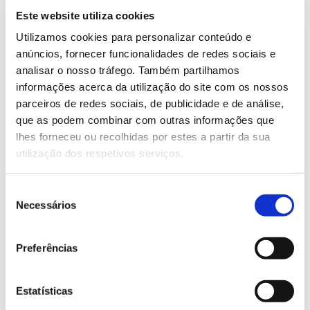
que é também uma viagem guiada ao passado.
Este website utiliza cookies
No dia marcado, o ponto de encontro será às 09h30,
Utilizamos cookies para personalizar conteúdo e
em Sobral Fernando, junto à placa de início do
anúncios, fornecer funcionalidades de redes sociais e
Percurso Pedestre “Segredos do Vale de Almourão”
analisar o nosso tráfego. Também partilhamos
(Coordenadas GPS: 39.73328880932091 N,
informações acerca da utilização do site com os nossos
-7.764104604721069 O). Por se tratar de uma
parceiros de redes sociais, de publicidade e de análise,
atividade grupo, as regras da atividade incluem as da
que as podem combinar com outras informações que
Direção-Geral de Saúde.
lhes forneceu ou recolhidas por estes a partir da sua
utilização dos respetivos serviços.
Mais informações no site da Ciência Viva
Seleção
Necessários
de
13.07.2026
consentimento
Genoma do priolo e de outras espécies em risco:
Preferências
conhecer para conservar
Estatísticas