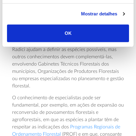
Mostrar detalhes
Conhecimento especializado
completa-as
OK
As orientações iniciais fornecidas pela plataforma
Radici ajudam a definir as espécies possíveis, mas
outros conhecimentos devem complementá-las,
envolvendo Gabinetes Técnicos Florestais dos
municípios, Organizações de Produtores Florestais
ou empresas especializadas no planeamento e gestão
florestal.
O conhecimento de especialistas pode ser
fundamental, por exemplo, em ações de expansão ou
reconversão de povoamentos florestais e
agroflorestais, em que as espécies a plantar têm de
respeitar as indicações dos
Programas Regionais de
Ordenamento Florestal
(PROF) e em que, consoante