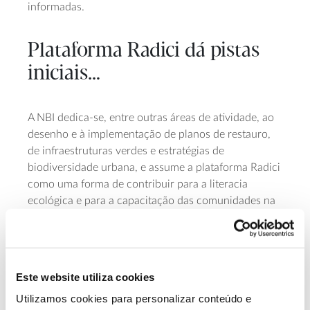
informadas.
Plataforma Radici dá pistas
iniciais…
A NBI dedica-se, entre outras áreas de atividade, ao
desenho e à implementação de planos de restauro,
de infraestruturas verdes e estratégias de
biodiversidade urbana, e assume a plataforma Radici
como uma forma de contribuir para a literacia
ecológica e para a capacitação das comunidades na
criação de espaços verdes e no restauro de
ecossistemas degradados.
Este enquadramento ganha particular relevância no
Este website utiliza cookies
contexto do
Regulamento Europeu do Restauro da
Natureza
, que compromete os países europeus a
Utilizamos cookies para personalizar conteúdo e