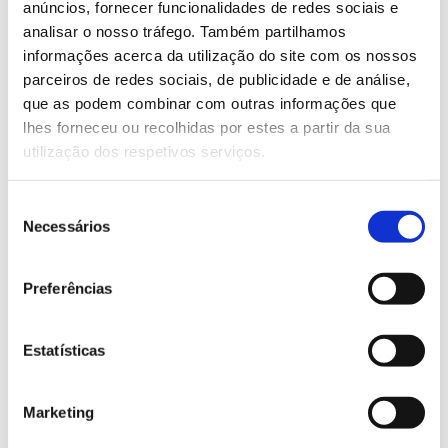
restaurar pelo menos 20% das zonas terrestres da
anúncios, fornecer funcionalidades de redes sociais e
União até 2030.
analisar o nosso tráfego. Também partilhamos
informações acerca da utilização do site com os nossos
Outro dos objetivos da plataforma Radici é evitar
parceiros de redes sociais, de publicidade e de análise,
que quem está envolvido na plantação, replantação
que as podem combinar com outras informações que
ou restauro escolha espécies inadequadas às
lhes forneceu ou recolhidas por estes a partir da sua
condições locais (clima, solos, relevo etc.), que
utilização dos respetivos serviços.
acabam por não resistir, desperdiçando materiais
reprodutivos e horas de trabalho que se relevam
Seleção
infrutíferas.
Necessários
de
Segundo a NBI, a “informação é aplicável ao desenho
consentimento
de projetos de restauro, a planos de rearborização
Preferências
pós-catástrofe, à seleção de espécies para
arborização urbana, industrial e rural e à
caracterização do capital natural em instrumentos
Estatísticas
como Planos Diretores Municipais, Planos de
Urbanização ou Estratégias Municipais de Adaptação
Marketing
Climática”, mas “não substitui o conhecimento
especializado nem os estudos de campo”.