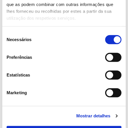
que as podem combinar com outras informações que
Genoma do priolo e de outras espécies em risco:
lhes forneceu ou recolhidas por estes a partir da sua
conhecer para conservar
utilização dos respetivos serviços.
Seleção
Necessários
de
02.07.2026
consentimento
Registar galhas de Trichi em acácia-das-espigas:
Preferências
cidadãos chamados a ajudar
Estatísticas
25.06.2026
Marketing
Natureza e florestas procuram jovens voluntários
no verão 2026
Mostrar detalhes