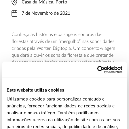
Casa da Música, Porto
7 de Novembro de 2021
Conheça as histórias e paisagens sonoras das
florestas através de um “mergulho” nas sonoridades
criadas pela Worten Digitópia. Um concerto-viagem
que dará a ouvir os sons da floresta e que pretende
despertar consciências para as questões ambientais.
O concerto, que decorre na sala 2 da Casa da
Música, tem sessões às 10h00 e às 16h00, e destina-
se a maiores de 12 anos. O bilhete para uma criança
Este website utiliza cookies
acompanhada de adulto custa 10 euros.
Utilizamos cookies para personalizar conteúdo e
Saiba mais sobre este concerto
anúncios, fornecer funcionalidades de redes sociais e
analisar o nosso tráfego. Também partilhamos
informações acerca da utilização do site com os nossos
13.07.2026
parceiros de redes sociais, de publicidade e de análise,