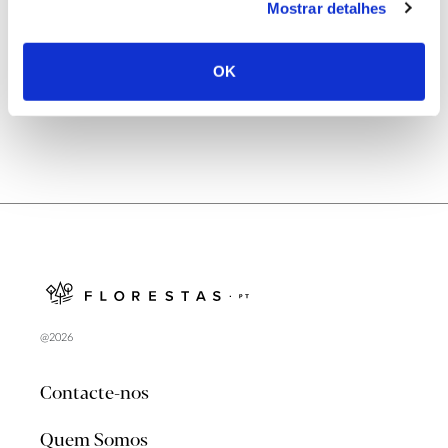
Mostrar detalhes
Natureza e florestas procuram jovens voluntários
no verão 2026
OK
@2026
Contacte-nos
Quem Somos