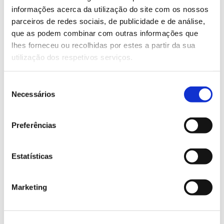
Saiba mais sobre este evento.
informações acerca da utilização do site com os nossos
parceiros de redes sociais, de publicidade e de análise,
que as podem combinar com outras informações que
13.07.2026
lhes forneceu ou recolhidas por estes a partir da sua
utilização dos respetivos serviços.
Genoma do priolo e de outras espécies em risco:
conhecer para conservar
Seleção
Necessários
de
consentimento
Preferências
02.07.2026
Registar galhas de Trichi em acácia-das-espigas:
Estatísticas
cidadãos chamados a ajudar
Marketing
25.06.2026