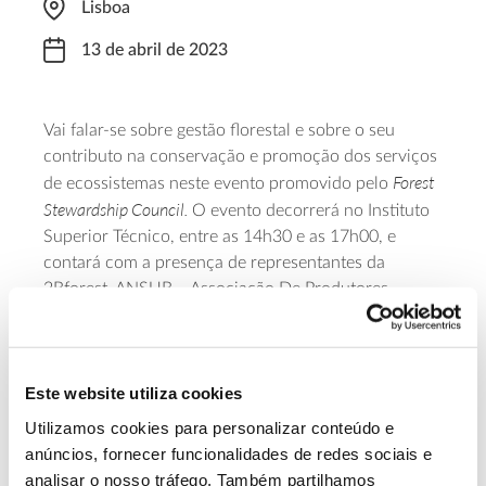
Lisboa
13 de abril de 2023
Vai falar-se sobre gestão florestal e sobre o seu
contributo na conservação e promoção dos serviços
Forest
de ecossistemas neste evento promovido pelo
Stewardship Council.
O evento decorrerá no Instituto
Superior Técnico, entre as 14h30 e as 17h00, e
contará com a presença de representantes da
2Bforest, ANSUB – Associação De Produtores
Business
Florestais Do Vale Do Sado, CERNA e da
Council for Sustainable Development
(BCSD Portugal,
networking
com um momento dedicado ao
. Para
Este website utiliza cookies
participar, registe-se gratuitamente através deste
formulário online. As inscrições são limitadas e o
Utilizamos cookies para personalizar conteúdo e
programa do evento
pode ser consultado aqui.
anúncios, fornecer funcionalidades de redes sociais e
analisar o nosso tráfego. Também partilhamos