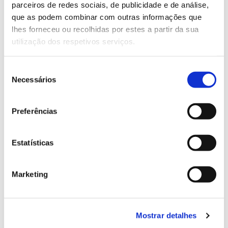
parceiros de redes sociais, de publicidade e de análise,
descortiçadas). A redução do fluxo de seiva chega
que as podem combinar com outras informações que
aos cerca de 50% e o fluxo nunca foi reposto
lhes forneceu ou recolhidas por estes a partir da sua
durante o período de observação.
utilização dos respetivos serviços.
– Aumento localizado e temporário de carbono para
um sumidouro prioritário:
Pico imediato de glucose e
Seleção
frutose nos tecidos do floema (camada antes da
Necessários
de
casca, que transporta os compostos da fotossíntese
consentimento
desde as folhas para as restantes partes da árvore),
Preferências
acompanhado de aumento pronunciado da
respiração do tronco. Os dados sugerem que a
energia contida nestas reservas de hidratos de
Estatísticas
carbono está a ser direcionada para a rápida
proteção e regeneração da zona descortiçada, que
Marketing
surge como prioridade para a árvore.
– Reparação do tronco é feita à custa das reservas
de carbono e vai esgotá-las
: Depleção acentuada e
Mostrar detalhes
prolongada de hidratos de carbono não estruturais –