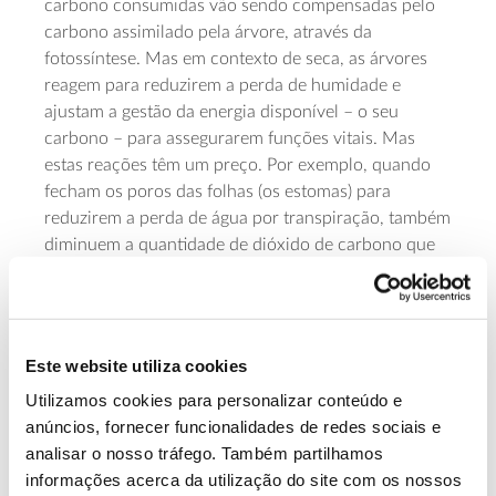
carbono consumidas vão sendo compensadas pelo
carbono assimilado pela árvore, através da
fotossíntese. Mas em contexto de seca, as árvores
reagem para reduzirem a perda de humidade e
ajustam a gestão da energia disponível – o seu
carbono – para assegurarem funções vitais. Mas
estas reações têm um preço. Por exemplo, quando
fecham os poros das folhas (os estomas) para
reduzirem a perda de água por transpiração, também
diminuem a quantidade de dióxido de carbono que
pode entrar e, consequentemente, a fotossíntese.
Neste estudo, os resultados mostram que o efeito
cumulativo da seca e do descortiçamento levam a:
Este website utiliza cookies
– Redução prolongada do fluxo de seiva para
Utilizamos cookies para personalizar conteúdo e
prevenir perdas:
Imediata redução da transpiração e
anúncios, fornecer funcionalidades de redes sociais e
crescente redução do fluxo
da seiva
para prevenir a
analisar o nosso tráfego. Também partilhamos
perda excessiva de água e de energia (o que não
informações acerca da utilização do site com os nossos
acontece em anos sem seca, nem nas árvores não