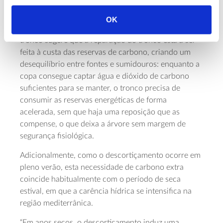
sacarose e amido – no tronco (floema), mas níveis
estáveis nas folhas, que mantêm também os seus
OK
potenciais hídricos. Esta dissociação entre copa e
tronco sugere que a reparação do tronco está a ser
feita à custa das reservas de carbono, criando um
desequilíbrio entre fontes e sumidouros: enquanto a
copa consegue captar água e dióxido de carbono
suficientes para se manter, o tronco precisa de
consumir as reservas energéticas de forma
acelerada, sem que haja uma reposição que as
compense, o que deixa a árvore sem margem de
segurança fisiológica.
Adicionalmente, como o descortiçamento ocorre em
pleno verão, esta necessidade de carbono extra
coincide habitualmente com o período de seca
estival, em que a carência hídrica se intensifica na
região mediterrânica.
“Em anos secos, o descortiçamento induz uma