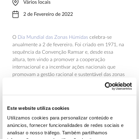
Vários locais
2 de Fevereiro de 2022
O
Dia Mundial das Zonas Húmidas
celebra-se
anualmente a 2 de fevereiro. Foi criado em 1971, na
sequência da Convenção Ramsar e, desde essa
altura, tem vindo a promover a cooperação
internacional e a incentivar ações nacionais que
promovam a gestão racional e sustentável das zonas
húmidas. Este ano, o dia serve como apelo para
investir capital financeiro, humano e político para
salvar as zonas húmidas do mundo de
desaparecerem e restaurar aquelas que degradamos.
Este website utiliza cookies
Conheça e participe nos
eventos associados a este
Utilizamos cookies para personalizar conteúdo e
dia
.
anúncios, fornecer funcionalidades de redes sociais e
analisar o nosso tráfego. Também partilhamos
Saiba mais sobre esta efeméride