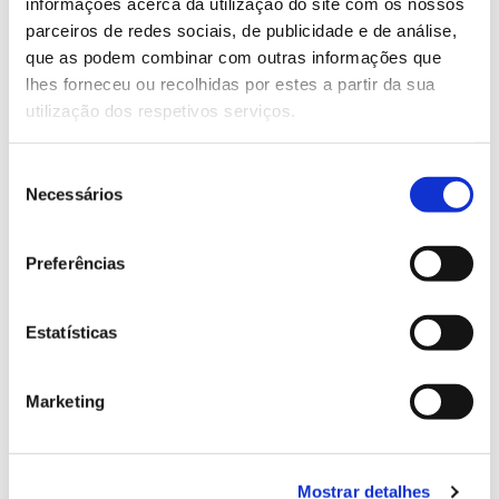
informações acerca da utilização do site com os nossos
parceiros de redes sociais, de publicidade e de análise,
que as podem combinar com outras informações que
13.07.2026
lhes forneceu ou recolhidas por estes a partir da sua
Genoma do priolo e de outras espécies em risco:
utilização dos respetivos serviços.
conhecer para conservar
Seleção
Necessários
de
consentimento
02.07.2026
Preferências
Registar galhas de Trichi em acácia-das-espigas:
cidadãos chamados a ajudar
Estatísticas
Marketing
25.06.2026
Natureza e florestas procuram jovens voluntários
Mostrar detalhes