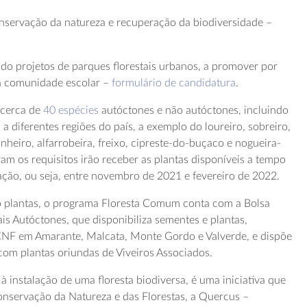
conservação da natureza e recuperação da biodiversidade –
ndo projetos de parques florestais urbanos, a promover por
a comunidade escolar –
formulário de candidatura
.
 cerca de
40 espécies
autóctones e não autóctones, incluindo
a diferentes regiões do país, a exemplo do loureiro, sobreiro,
heiro, alfarrobeira, freixo, cipreste-do-buçaco e nogueira-
am os requisitos irão receber as plantas disponíveis a tempo
ção, ou seja, entre novembro de 2021 e fevereiro de 2022.
ão plantas, o programa Floresta Comum conta com a Bolsa
is Autóctones, que disponibiliza sementes e plantas,
ICNF em Amarante, Malcata, Monte Gordo e Valverde, e dispõe
com plantas oriundas de Viveiros Associados.
à instalação de uma floresta biodiversa, é uma iniciativa que
Conservação da Natureza e das Florestas, a Quercus –