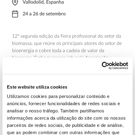
Vallodolid, Espanha
24 a 26 de setembro
12ª segunda edição da Feira profissional do setor da
biomassa, que reúne os principais atores do setor de
bioenergia e cobre toda a cadeia de valor da
biomassa. Embora promovida pela Associação
Espanhola de Valorização Energética da Biomassa, a
Expobiomassa é uma referência nos países do sul da
Europa e da América Latina.
Este website utiliza cookies
Saiba mais sobre a Expobiomassa
Utilizamos cookies para personalizar conteúdo e
anúncios, fornecer funcionalidades de redes sociais e
analisar o nosso tráfego. Também partilhamos
13.07.2026
informações acerca da utilização do site com os nossos
parceiros de redes sociais, de publicidade e de análise,
Genoma do priolo e de outras espécies em risco:
que as podem combinar com outras informações que