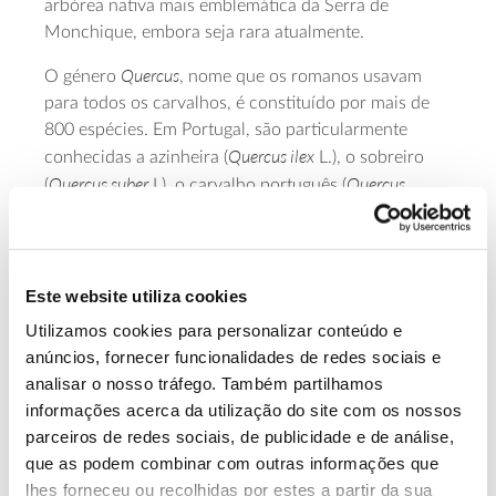
arbórea nativa mais emblemática da Serra de
Monchique, embora seja rara atualmente.
Quercus
O género
, nome que os romanos usavam
para todos os carvalhos, é constituído por mais de
800 espécies. Em Portugal, são particularmente
Quercus ilex
conhecidas a azinheira (
L.), o sobreiro
Quercus suber
Quercus
(
L), o carvalho português (
faginea
Lam.) e o carvalho-alvarinho ou roble
Quercus robur
(
L).
As espécies de carvalhos identificadas no manual
Este website utiliza cookies
são endémicas da Península Ibérica (ou Ibero-
Utilizamos cookies para personalizar conteúdo e
Magrebinas) ou concentram aqui a sua distribuição.
anúncios, fornecer funcionalidades de redes sociais e
Fazem parte de um conjunto de espécies autóctones
analisar o nosso tráfego. Também partilhamos
Prunus lusitanica
típicas das comunidades de azereiro (
informações acerca da utilização do site com os nossos
lusitanica
Rhododendron ponticum
subsp.
) e adelfeira (
parceiros de redes sociais, de publicidade e de análise,
baeticum
subsp.
), plantas relíquias da vegetação
que as podem combinar com outras informações que
habitats
nativa da Península Ibérica cujos
o projecto
lhes forneceu ou recolhidas por estes a partir da sua