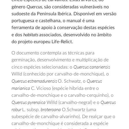
Quercus,
género
são consideradas vulneráveis no
sudoeste da Península Ibérica. Disponível em versão
portuguesa e castelhana, o manual é uma
ferramenta de apoio à conservação destas espécies
habitats
e dos
associados, desenvolvido no âmbito
do projeto europeu Life-Relict.
O documento contempla as técnicas para
germinação, desenvolvimento e multiplicação de
Quercus canariensis
cinco espécies selecionadas: o
Willd (conhecido por carvalho-de-monchique), o
Quercus estremadurensis
Quercus
O. Schwatz, o
marianica
C. Vicioso (espécie híbrida entre o
carvalho-de-monchique e o carvalho-cerquinho), o
Quercus pyrenaica
Quercus
Willd (carvalho-negral) e o
robur
broteroana
L. subsp.
O.Schwartz (uma
subespécie de carvalho-alvarinho). De realçar que o
carvalho-de-monchique é considerada a espécie