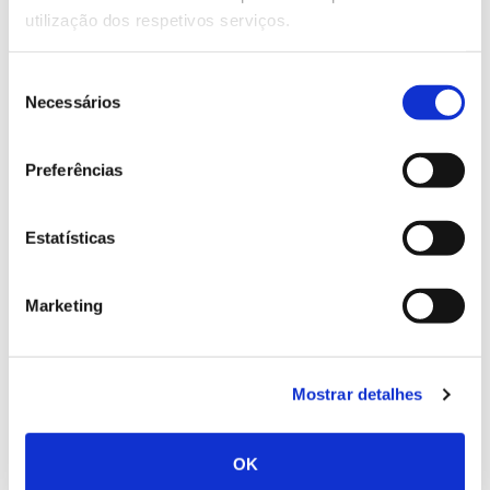
Life-Relict pretende recuperar.
utilização dos respetivos serviços.
Ao longo do manual são descritas as características
botânicas, ecológicas e fitogeográficas de cada uma
Seleção
Quercus
Necessários
das espécies de
identificadas, seguindo-se o
de
protocolo para a caraterização, recolha e
consentimento
armazenamento de sementes e para a multiplicação
Preferências
e cultivo em viveiro. No final, é possível consultar
um capítulo sobre instalações e equipamentos
necessários para estas operações, como estufas e
Estatísticas
câmaras de germinação ou irrigação.
Os conteúdos do manual resultam da multiplicação
Marketing
de espécies vegetais vulneráveis realizadas nos
últimos dois anos nas instalações da Cicytex, no
âmbito do Life-Relict. Além deste Centro de Pesquisa
Mostrar detalhes
e da UÉ, o documento conta com o envolvimento
dos municípios de Monchique e Seia e da ADRUSE –
Associação de Desenvolvimento Rural da Serra da
OK
Estrela. Estes são, aliás, todos os parceiros do