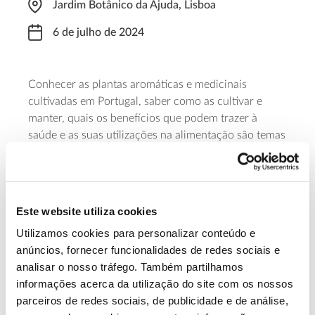
Jardim Botânico da Ajuda, Lisboa
6 de julho de 2024
Conhecer as plantas aromáticas e medicinais
cultivadas em Portugal, saber como as cultivar e
manter, quais os benefícios que podem trazer à
saúde e as suas utilizações na alimentação são temas
a desenvolver nesta formação, que decorre entre as
10 e as 17:00 horas. O curso é promovido pela
Associação dos Amigos do Jardim Botânico da Ajuda
e ministrado por Carla Vinagre e Duarte Corte-Real.
Este website utiliza cookies
Utilizamos cookies para personalizar conteúdo e
Saiba mais
anúncios, fornecer funcionalidades de redes sociais e
analisar o nosso tráfego. Também partilhamos
informações acerca da utilização do site com os nossos
13.07.2026
parceiros de redes sociais, de publicidade e de análise,