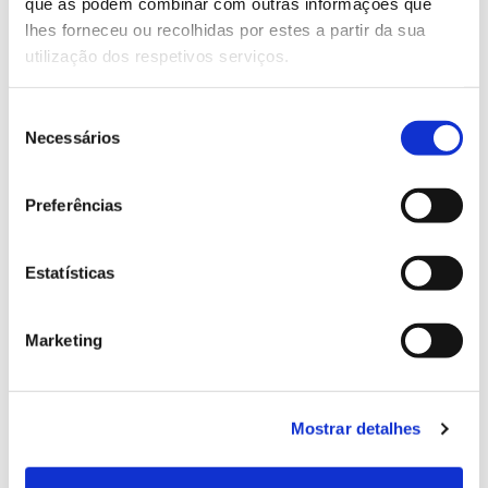
Genoma do priolo e de outras espécies em risco:
que as podem combinar com outras informações que
conhecer para conservar
lhes forneceu ou recolhidas por estes a partir da sua
utilização dos respetivos serviços.
Seleção
Necessários
02.07.2026
de
consentimento
Registar galhas de Trichi em acácia-das-espigas:
Preferências
cidadãos chamados a ajudar
Estatísticas
25.06.2026
Marketing
Natureza e florestas procuram jovens voluntários
no verão 2026
Mostrar detalhes