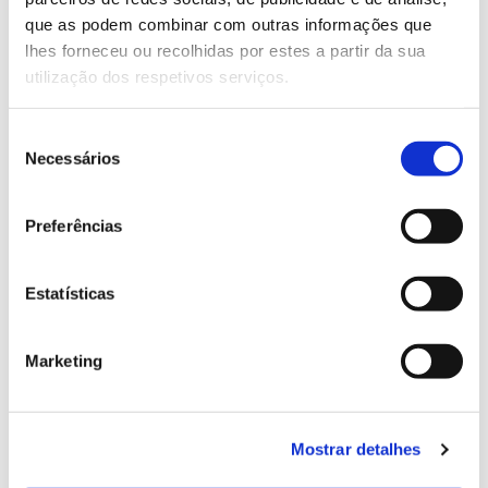
13.07.2026
que as podem combinar com outras informações que
Genoma do priolo e de outras espécies em risco:
lhes forneceu ou recolhidas por estes a partir da sua
conhecer para conservar
utilização dos respetivos serviços.
Seleção
Necessários
de
02.07.2026
consentimento
Registar galhas de Trichi em acácia-das-espigas:
Preferências
cidadãos chamados a ajudar
Estatísticas
Marketing
25.06.2026
Natureza e florestas procuram jovens voluntários
no verão 2026
Mostrar detalhes