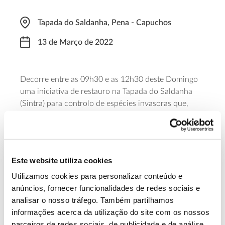
Tapada do Saldanha, Pena - Capuchos
13 de Março de 2022
Decorre entre as 09h30 e as 12h30 deste Domingo
uma iniciativa de restauro na Tapada do Saldanha
(Sintra) para controlo de espécies invasoras que,
durante a pandemia, têm avançado nesta zona de
vegetação e floresta autóctones. A iniciativa é
promovida pela Plantar Uma Árvore em parceria com
a Parques de Sintra – Monte da Lua. Para participar é
Este website utiliza cookies
necessária inscrição prévia.
Utilizamos cookies para personalizar conteúdo e
anúncios, fornecer funcionalidades de redes sociais e
Saiba mais sobre a iniciativa e inscrição
analisar o nosso tráfego. Também partilhamos
informações acerca da utilização do site com os nossos
parceiros de redes sociais, de publicidade e de análise,