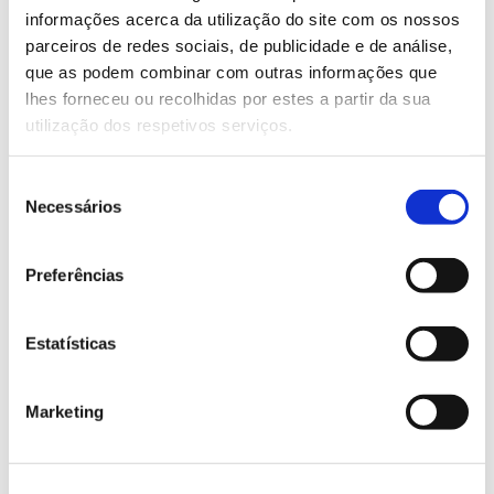
Saiba mais sobre este evento
informações acerca da utilização do site com os nossos
parceiros de redes sociais, de publicidade e de análise,
que as podem combinar com outras informações que
13.07.2026
lhes forneceu ou recolhidas por estes a partir da sua
utilização dos respetivos serviços.
Genoma do priolo e de outras espécies em risco:
conhecer para conservar
Seleção
Necessários
de
consentimento
Preferências
02.07.2026
Registar galhas de Trichi em acácia-das-espigas:
Estatísticas
cidadãos chamados a ajudar
Marketing
25.06.2026