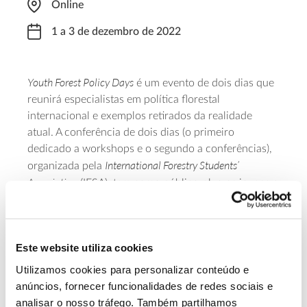
Online
1 a 3 de dezembro de 2022
Youth Forest Policy Days
é um evento de dois dias que
reunirá especialistas em política florestal
internacional e exemplos retirados da realidade
atual. A conferência de dois dias (o primeiro
dedicado a workshops e o segundo a conferências),
International Forestry Students’
organizada pela
Association
(IFSA), tem como público-alvo os jovens e
pretende fornecer-lhes conhecimento sobre as
políticas florestais internacionais, bem como
incentivar a trocar de conhecimento. Com início às
Este website utiliza cookies
8h00 de dia 1 de dezembro e final às 17h00 de dia 3
de dezembro, o registo é gratuito através
deste
Utilizamos cookies para personalizar conteúdo e
formulário
.
anúncios, fornecer funcionalidades de redes sociais e
analisar o nosso tráfego. Também partilhamos