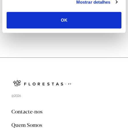
Mostrar detalhes
Natureza e florestas procuram jovens voluntários
no verão 2026
OK
@2026
Contacte-nos
Quem Somos