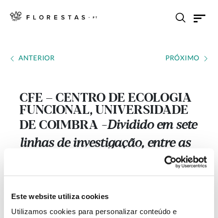
ANTERIOR
PRÓXIMO
CFE – CENTRO DE ECOLOGIA
FUNCIONAL, UNIVERSIDADE
DE COIMBRA
Dividido em sete
---
linhas de investigação, entre as
quais o Grupo de Ecologia
Florestal que estuda, entre
outros, Gestão Florestal e Novos
Este website utiliza cookies
Utilizamos cookies para personalizar conteúdo e
Ecossistemas Florestais.