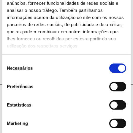
anúncios, fornecer funcionalidades de redes sociais e
analisar o nosso tráfego. Também partilhamos
informações acerca da utilização do site com os nossos
parceiros de redes sociais, de publicidade e de análise,
que as podem combinar com outras informações que
lhes forneceu ou recolhidas por estes a partir da sua
utilização dos respetivos serviços.
ANTERIOR
PRÓXIMO
Seleção
Necessários
de
consentimento
Preferências
Estatísticas
Marketing
@2026