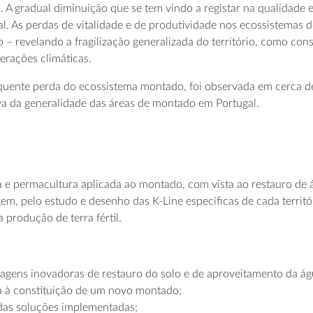
ça. A gradual diminuição que se tem vindo a registar na qualidade
al. As perdas de vitalidade e de produtividade nos ecossistemas d
solo – revelando a fragilização generalizada do território, como
erações climáticas.
equente perda do ecossistema montado, foi observada em cerca de
iva da generalidade das áreas de montado em Portugal.
 e permacultura aplicada ao montado, com vista ao restauro de 
agem, pelo estudo e desenho das K-Line específicas de cada territ
produção de terra fértil.
dagens inovadoras de restauro do solo e de aproveitamento da á
ta à constituição de um novo montado;
 das soluções implementadas;