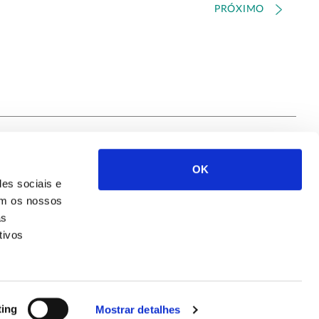
PRÓXIMO
OK
Siga-nos
des sociais e
com os nossos
as
tivos
ting
Mostrar detalhes