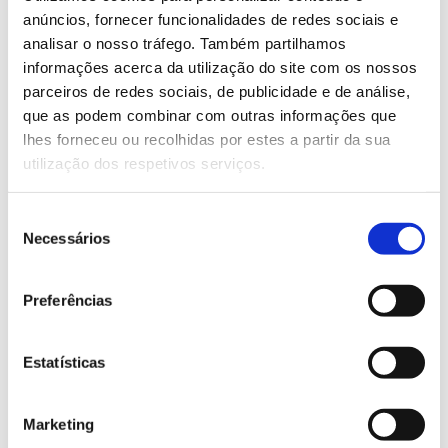
– Valorizar resíduos orgânicos e subprodutos
anúncios, fornecer funcionalidades de redes sociais e
Technosol
analisar o nosso tráfego. Também partilhamos
mediante a sua utilização na produção do
;
informações acerca da utilização do site com os nossos
– Apresentar a solução Technosol a proprietários
parceiros de redes sociais, de publicidade e de análise,
florestais europeus;
que as podem combinar com outras informações que
– Desenvolver guias, recomendações e planos de
lhes forneceu ou recolhidas por estes a partir da sua
negócios para os parceiros.
utilização dos respetivos serviços.
Equipa
Seleção
Necessários
de
Liderada pelo Centro Tecnológico do CETIM,
consentimento
engloba a UA-Universidade de Aveiro, FORESTIS –
Hifas da Terra, AFG-
Preferências
Associação Florestal de Portugal,
Asociación Forestal de Galicia, INDUtec Ingenieros, TEN –
Tratamientos Ecológicos del Noroeste.
Estatísticas
Marketing
Mais informação sobre o projeto LIFE REFOREST