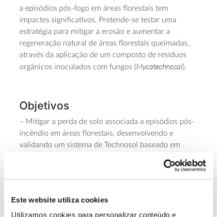
a episódios pós-fogo em áreas florestais tem
impactes significativos. Pretende-se testar uma
estratégia para mitigar a erosão e aumentar a
regeneração natural de áreas florestais queimadas,
através da aplicação de um composto de resíduos
Mycotechnosol
orgânicos inoculados com fungos (
).
Objetivos
– Mitigar a perda de solo associada a episódios pós-
incêndio em áreas florestais, desenvolvendo e
validando um sistema de Technosol baseado em
resíduos orgânicos inoculados com espécies de
fungos contidos em uma rede biodegradável em
forma de tubo;
– Favorecer a retenção de água no solo;
Este website utiliza cookies
– Fornecer matéria orgânica, nutrientes e sementes
ao solo de forma a acelerar a regeneração natural;
Utilizamos cookies para personalizar conteúdo e