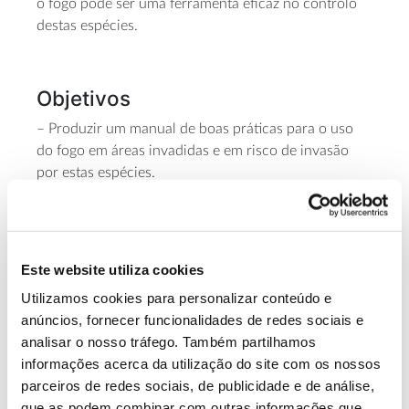
o fogo pode ser uma ferramenta eficaz no controlo
destas espécies.
Objetivos
– Produzir um manual de boas práticas para o uso
do fogo em áreas invadidas e em risco de invasão
por estas espécies.
– Reduzir o risco de invasão, o risco de incêndio e
gerir a biomassa produzida, de forma económica e
ecologicamente adequada, através do
aperfeiçoamento da gestão de combustíveis com
Este website utiliza cookies
fogo controlado.
Utilizamos cookies para personalizar conteúdo e
anúncios, fornecer funcionalidades de redes sociais e
analisar o nosso tráfego. Também partilhamos
Equipa
informações acerca da utilização do site com os nossos
ESAC -Escola Superior Agrária do Instituto
parceiros de redes sociais, de publicidade e de análise,
Politécnico De Coimbra, AFBV -Associação Florestal
que as podem combinar com outras informações que