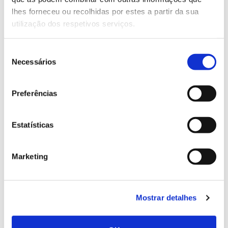
do Baixo Vouga, AFP-Associação Florestal Do Pinhal,
lhes forneceu ou recolhidas por estes a partir da sua
Greenclon Lda., Sfera Ultimate Lda, Silvokoala –
utilização dos respetivos serviços.
Silvicultura E Exploração Florestal Unipessoal Lda,
Vumba-Exploração Florestal Agro-Pecuaria e
Seleção
Turismo S.A.
Necessários
de
consentimento
Preferências
Website oficial Fogo e Invasoras
Estatísticas
Conclusão: 2022
Marketing
Mostrar detalhes
ANTERIOR
PRÓXIMO