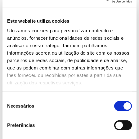
produzir um composto de resíduos verdes (GWC) e
da biomassa queimada para corte e destroçamento
em estilha (WC);
Este website utiliza cookies
– confirmar a utilização de sulcos ao longo das
Utilizamos cookies para personalizar conteúdo e
linhas de declive (que aumentam as taxas de
anúncios, fornecer funcionalidades de redes sociais e
infiltração de água e diminuem o escoamento) como
analisar o nosso tráfego. Também partilhamos
medida de diminuição da erosão pós-fogo;
informações acerca da utilização do site com os nossos
– medir os efeitos benéficos das técnicas anteriores
parceiros de redes sociais, de publicidade e de análise,
no solo e nas plantas;
que as podem combinar com outras informações que
– analisar os efeitos nos esforços de reflorestação,
lhes forneceu ou recolhidas por estes a partir da sua
assim como na regeneração natural e biodiversidade;
utilização dos respetivos serviços.
– disseminar o conhecimento obtido e envolver as
workshops
partes interessadas através de
e
Seleção
demonstrações no campo.
Necessários
de
consentimento
Preferências
Equipa
FCiências.ID – Associação para a Investigação e