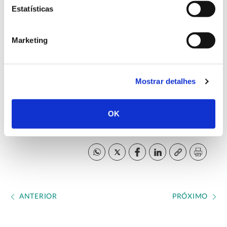
Estatísticas
Desenvolvimento de Ciências, RAIZ – Instituto de
Investigação da Floresta e Papel, Silvapor –
Agricultura e Silvicultura Lda, CE3C – Centro de
Marketing
Ecologia, Evolução e Alterações Ambientais |
Universidade de Lisboa, CESAM – Centro de
Estudos do Ambiente e do Mar | Universidade de
Mostrar detalhes
Aveiro, BioISI – Instituto de Biosistemas & Ciências
Integrativas | Universidade de Lisboa
OK
Concluído em 2021
ANTERIOR
PRÓXIMO