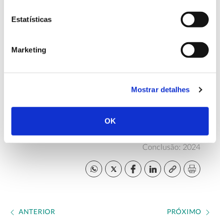
Estatísticas
Equipa
CESAM|UA – Universidade de Aveiro, ISA – Instituto
Marketing
Superior de Agronomia, Associação do Instituto
Superior Técnico para a Investigação e o
Desenvolvimento e Terraprima.
Mostrar detalhes
Mais informação sobre o projeto SOILCOMBAT
OK
Conclusão: 2024
ANTERIOR
PRÓXIMO