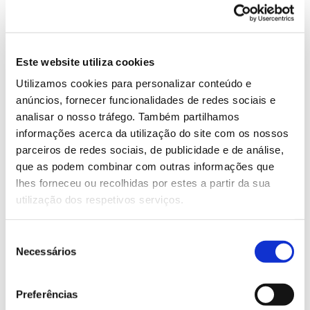
enriquecimento com biocarvão “feito à medida”,
aumentando o conteúdo em matéria orgânica do
solo;
– Aprofundar a base de conhecimento sobre as
Este website utiliza cookies
ferramentas disponíveis na ajuda ao combate à
Utilizamos cookies para personalizar conteúdo e
desertificação no contexto das políticas regionais e
anúncios, fornecer funcionalidades de redes sociais e
nacionais;
analisar o nosso tráfego. Também partilhamos
– Combater a desertificação, restaurar e promover o
informações acerca da utilização do site com os nossos
uso sustentável dos ecossistemas terrestres
parceiros de redes sociais, de publicidade e de análise,
(ODS15);
que as podem combinar com outras informações que
– Fortalecer a resiliência e a capacidade adaptativa
lhes forneceu ou recolhidas por estes a partir da sua
aos riscos relacionados com o clima, para fortalecer
utilização dos respetivos serviços.
a capacidade de adaptação às alterações climáticas,
a condições climáticas extremas, secas e inundações
Seleção
(ODS13);
Necessários
de
– Garantir práticas agrícolas resilientes que
consentimento
aumentem a produtividade e a produção,
melhorando a qualidade e funções do solo (ODS2).
Preferências