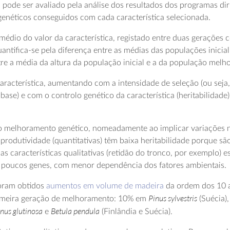
pode ser avaliado pela análise dos resultados dos programas diri
genéticos conseguidos com cada característica selecionada.
dio do valor da característica, registado entre duas gerações c
ntifica-se pela diferença entre as médias das populações inicial
ntre a média da altura da população inicial e a da população melh
aracterística, aumentando com a intensidade de seleção (ou seja,
e) e com o controlo genético da característica (heritabilidade).
o melhoramento genético, nomeadamente ao implicar variações na
 produtividade (quantitativas) têm baixa heritabilidade porque s
as características qualitativas (retidão do tronco, por exemplo)
u poucos genes, com menor dependência dos fatores ambientais.
foram obtidos
aumentos em volume de madeira
da ordem dos 10 a
Pinus sylvestris
imeira geração de melhoramento: 10% em
(Suécia)
nus glutinosa
Betula pendula
e
(Finlândia e Suécia).