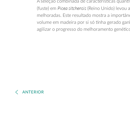
A seleção combinada de características quanti
Picea sitchensis
(fuste) em
(Reino Unido) levou
melhoradas. Este resultado mostra a importân
volume em madeira por si só tinha gerado gan
agilizar o progresso do melhoramento genétic
ANTERIOR