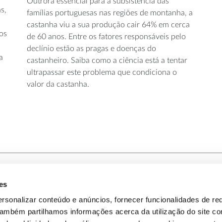
Outrora essencial para a subsistência das
s,
famílias portuguesas nas regiões de montanha, a
castanha viu a sua produção cair 64% em cerca
aos
de 60 anos. Entre os fatores responsáveis pelo
declínio estão as pragas e doenças do
a
castanheiro. Saiba como a ciência está a tentar
ultrapassar este problema que condiciona o
valor da castanha.
es
-nos
Política de Privacidade
rsonalizar conteúdo e anúncios, fornecer funcionalidades de re
 Também partilhamos informações acerca da utilização do site 
omos
Política de Cookies