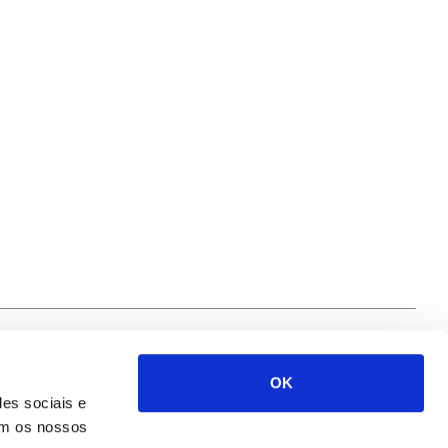
OK
Siga-nos
des sociais e
com os nossos