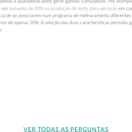
tativas e qualitativas pode gerar ganhos cumulativos. Por exemp
 a um
aumento de 40% na produção de toros para serração
em com
cia de se associarem num programa de melhoramento diferentes 
hos de apenas 20%. A seleção das duas características permitiu 
o.
VER TODAS AS PERGUNTAS