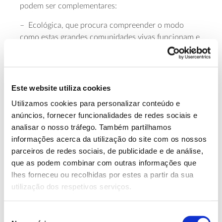
podem ser complementares:
– Ecológica, que procura compreender o modo
como estas grandes comunidades vivas funcionam e
se regulam, em resposta ao clima, à vegetação
dominante e às interações entre espécies e ambiente.
– Evolutiva e biogeográfica, que procura
Este website utiliza cookies
compreender como essas grandes comunidades se
Utilizamos cookies para personalizar conteúdo e
formaram ao longo da história da Terra, através da
anúncios, fornecer funcionalidades de redes sociais e
evolução das espécies e da sua distribuição
analisar o nosso tráfego. Também partilhamos
geográfica.
informações acerca da utilização do site com os nossos
Em paralelo, o conceito pode aplicar-se a diferentes
parceiros de redes sociais, de publicidade e de análise,
níveis espaciais significativos, incluindo zonas
que as podem combinar com outras informações que
climáticas globais, continentes e paisagens em
lhes forneceu ou recolhidas por estes a partir da sua
escalas subcontinentais ou suprarregionais. Assim,
utilização dos respetivos serviços.
surgiram também conceitos derivados de bioma,
como o de zonobiomas (subdivisões que
Seleção
acompanham as zonas climáticas terrestres), de