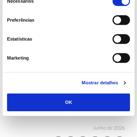
Necessários
de
subzonobiomas (subdivisões que refletem transições
consentimento
de temperatura e pluviosidade dentro de um
Preferências
zonobioma) e o de biomas continentais e biomas
regionais.
Estatísticas
Embora um bioma abranja necessariamente uma
área extensa de território, ele não está delimitado
pelas fronteiras políticas de países ou continentes. O
Marketing
que o delimita são essencialmente as condições
naturais e as suas comunidades vegetais dominantes,
que, por sua vez, moldam a presença das restantes
Mostrar detalhes
formas de vida.
OK
Junho de 2026