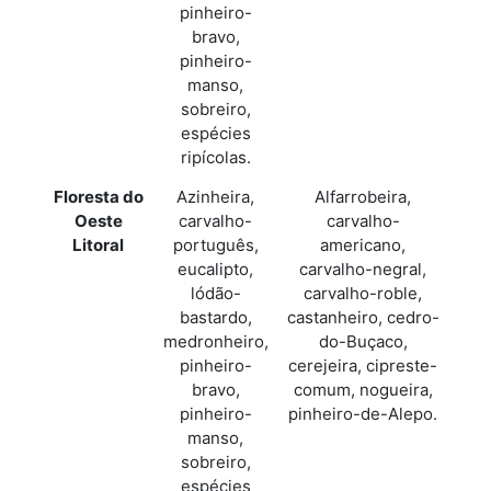
pinheiro-
bravo,
pinheiro-
manso,
sobreiro,
espécies
ripícolas.
Floresta do
Azinheira,
Alfarrobeira,
Oeste
carvalho-
carvalho-
Litoral
português,
americano,
eucalipto,
carvalho-negral,
lódão-
carvalho-roble,
bastardo,
castanheiro, cedro-
medronheiro,
do-Buçaco,
pinheiro-
cerejeira, cipreste-
bravo,
comum, nogueira,
pinheiro-
pinheiro-de-Alepo.
manso,
sobreiro,
espécies