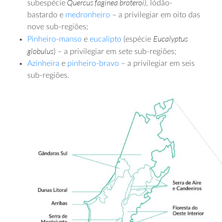
Quercus faginea
broteroi)
subespécie
, lódão-
bastardo e
medronheiro
– a privilegiar em oito das
nove sub-regiões;
Eucalyptus
Pinheiro-manso
e
eucalipto
(espécie
globulus
) – a privilegiar em sete sub-regiões;
Azinheira
e
pinheiro-bravo
– a privilegiar em seis
sub-regiões.