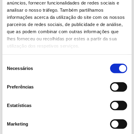
anúncios, fornecer funcionalidades de redes sociais e
lódão-
carvalho-roble,
analisar o nosso tráfego. Também partilhamos
bastardo,
castanheiro, cedro-
informações acerca da utilização do site com os nossos
medronheiro,
do-Buçaco,
parceiros de redes sociais, de publicidade e de análise,
nogueira,
cerejeira, cipreste-
que as podem combinar com outras informações que
pinheiro-de-
comum, pinheiro-
lhes forneceu ou recolhidas por estes a partir da sua
Alepo,
bravo, sobreiro.
pinheiro-
utilização dos respetivos serviços.
manso,
espécies
Seleção
ripícolas.
Necessários
de
Serras de
Carvalho-
Azinheira,
consentimento
Aire e
português,
carvalho-
Preferências
Candeeiros
carvalho-
americano,
negral,
carvalho-roble,
castanheiro,
cipreste-comum,
Estatísticas
cedro-do-
nogueira, pinheiro-
Buçaco,
de-Alepo,
cerejeira,
pinheiro-manso.
Marketing
eucalipto,