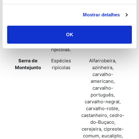
lódão-
bastardo,
Mostrar detalhes
medronheiro,
pinheiro-
bravo,
OK
sobreiro,
espécies
ripícolas.
Serra de
Espécies
Alfarrobeira,
Montejunto
ripícolas
azinheira,
carvalho-
americano,
carvalho-
português,
carvalho-negral,
carvalho-roble,
castanheiro, cedro-
do-Buçaco,
cerejeira, cipreste-
comum, eucalipto,