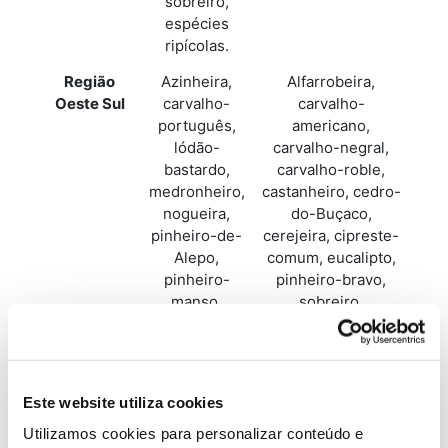
sobreiro,
espécies
ripícolas.
Região
Azinheira,
Alfarrobeira,
Oeste Sul
carvalho-
carvalho-
português,
americano,
lódão-
carvalho-negral,
bastardo,
carvalho-roble,
medronheiro,
castanheiro, cedro-
nogueira,
do-Buçaco,
pinheiro-de-
cerejeira, cipreste-
Alepo,
comum, eucalipto,
pinheiro-
pinheiro-bravo,
manso,
sobreiro.
espécies
ripícolas.
Região
Azinheira,
Alfarrobeira,
Este website utiliza cookies
Saloia
carvalho-
carvalho-
português,
americano,
Utilizamos cookies para personalizar conteúdo e
eucalipto,
carvalho-negral,