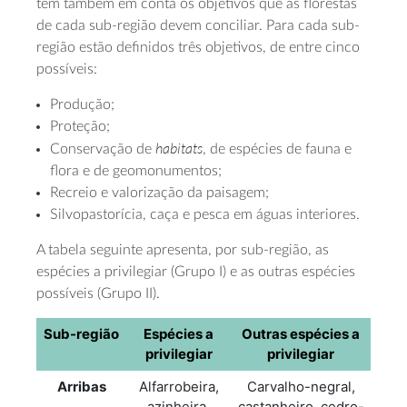
tem também em conta os objetivos que as florestas
de cada sub-região devem conciliar. Para cada sub-
região estão definidos três objetivos, de entre cinco
possíveis:
Produção;
Proteção;
habitats
Conservação de
, de espécies de fauna e
flora e de geomonumentos;
Recreio e valorização da paisagem;
Silvopastorícia, caça e pesca em águas interiores.
A tabela seguinte apresenta, por sub-região, as
espécies a privilegiar (Grupo I) e as outras espécies
possíveis (Grupo II).
Sub-região
Espécies a
Outras espécies a
privilegiar
privilegiar
Arribas
Alfarrobeira,
Carvalho-negral,
azinheira,
castanheiro, cedro-