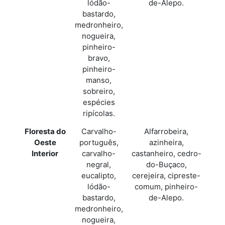
lódão-
de-Alepo.
bastardo,
medronheiro,
nogueira,
pinheiro-
bravo,
pinheiro-
manso,
sobreiro,
espécies
ripícolas.
Floresta do
Carvalho-
Alfarrobeira,
Oeste
português,
azinheira,
Interior
carvalho-
castanheiro, cedro-
negral,
do-Buçaco,
eucalipto,
cerejeira, cipreste-
lódão-
comum, pinheiro-
bastardo,
de-Alepo.
medronheiro,
nogueira,