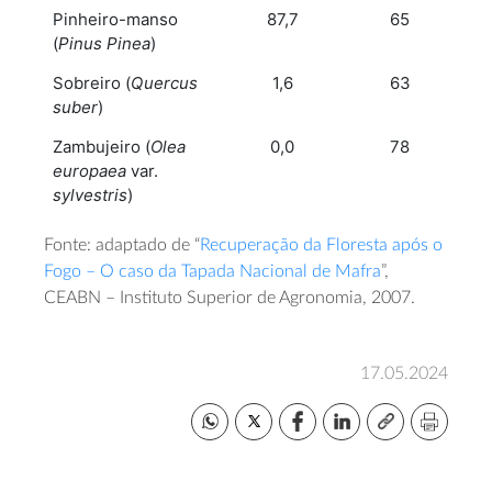
Pinheiro-manso
87,7
65
(
Pinus Pinea
)
Sobreiro (
Quercus
1,6
63
suber
)
Zambujeiro (
Olea
0,0
78
europaea
var.
sylvestris
)
Fonte: adaptado de “
Recuperação da Floresta após o
Fogo – O caso da Tapada Nacional de Mafra
”,
CEABN – Instituto Superior de Agronomia, 2007.
17.05.2024