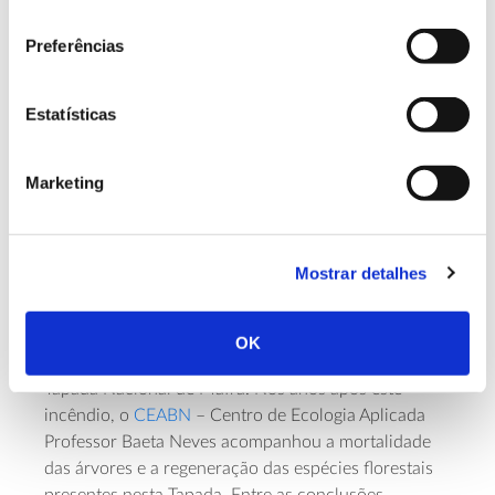
reprodução (quando os incêndios se vão repetindo
consentimento
antes de as árvores chegarem à idade de produção
Preferências
de sementes), especialmente em regiões afetadas por
incêndios de grande dimensão.
Estatísticas
Regeneração e sobrevivência
Marketing
após o fogo: o exemplo da
Tapada de Mafra
Mostrar detalhes
O pinheiro-bravo foi também uma das espécies mais
afetadas pelo grande incêndio de Mafra que, em
OK
2003, percorreu cerca de 70% da área florestal da
Tapada Nacional de Mafra. Nos anos após este
incêndio, o
CEABN
– Centro de Ecologia Aplicada
Professor Baeta Neves acompanhou a mortalidade
das árvores e a regeneração das espécies florestais
presentes nesta Tapada. Entre as conclusões,