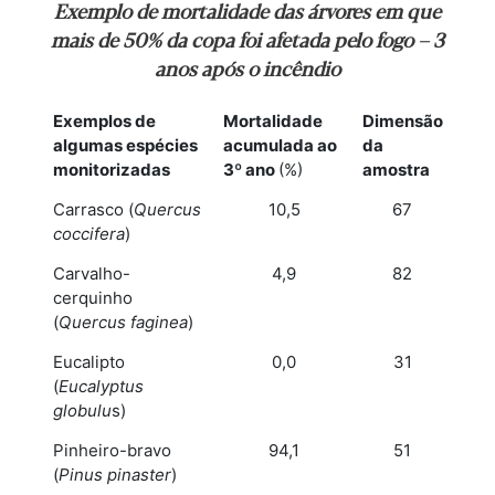
Exemplo de mortalidade das árvores em que
mais de 50% da copa foi afetada pelo fogo – 3
anos após o incêndio
Exemplos de
Mortalidade
Dimensão
algumas espécies
acumulada ao
da
monitorizadas
3º ano
(%)
amostra
Carrasco (
Quercus
10,5
67
coccifera
)
Carvalho-
4,9
82
cerquinho
(
Quercus faginea
)
Eucalipto
0,0
31
(
Eucalyptus
globulu
s)
Pinheiro-bravo
94,1
51
(
Pinus pinaster
)