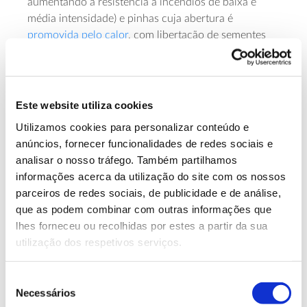
aumentando a resistência a incêndios de baixa e
média intensidade) e pinhas cuja abertura é
promovida pelo calor
, com libertação de sementes
para o solo recém-queimado.
O facto de terem estas adaptações não garante às
árvores e plantas pirófitas a sua sobrevivência, pois
Este website utiliza cookies
nos casos de incêndios de grande dimensão e
Utilizamos cookies para personalizar conteúdo e
severidade, a propagação torna-se tendencialmente
anúncios, fornecer funcionalidades de redes sociais e
indiferente ao tipo de vegetação
que existe. Por
analisar o nosso tráfego. Também partilhamos
outro lado, “a capacidade de persistência do
informações acerca da utilização do site com os nossos
pinheiro-bravo na paisagem ibérica face ao fogo é
parceiros de redes sociais, de publicidade e de análise,
bastante desigual entre populações e proveniências,
que as podem combinar com outras informações que
exprimindo a variabilidade morfológica e de
lhes forneceu ou recolhidas por estes a partir da sua
adaptações reprodutivas que a espécie exibe”, refere
utilização dos respetivos serviços.
o estudo “
A Piroecologia do Pinheiro Bravo
”. Além
disso, o documento alerta que a espécie tenderá a
desaparecer onde a frequência de fogos de
Seleção
severidade elevada for incompatível com a sua
Necessários
de