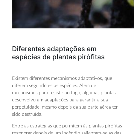
Diferentes adaptações em
espécies de plantas pirófitas
Existem diferentes mecanismos adaptativos, que
diferem segundo estas espécies. Além de
mecanismos para resistir ao fogo, algumas plantas
desenvolveram adaptações para garantir a sua
perpetuidade, mesmo depois da sua parte aérea ter
sido destruída.
Entre as estratégias que permitem às plantas pirófitas
regenerar depois de um incêndio salientam-se as das