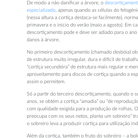
De modo a não danificar a árvore, o
descortiçamento
especializado
, apenas quando as células do felogéni
(nessa altura a cortiça destaca-se facilmente), norm
primavera e o início do verão (maio a agosto). Em ca
descortiçamento pode e deve ser adiado para o ano s
danos à árvore.
No primeiro descortiçamento (chamado desbóia) obt
de estrutura muito irregular, dura e difícil de traba
“cortiça secundeira” de estrutura mais regular e me
aproveitamento para discos de cortiça quando a esp
assim o permitem.
Só a partir do terceiro descortiçamento, quando o 
anos, se obtém a cortiça “amadia” ou “de reprodução”
com qualidade exigida para a produção de rolhas. 
preocupa com os seus netos, planta um sobreiro” tr
o sobreiro leva a produzir cortiça para utilização ind
Além da cortiça, também o fruto do sobreiro – a bolo