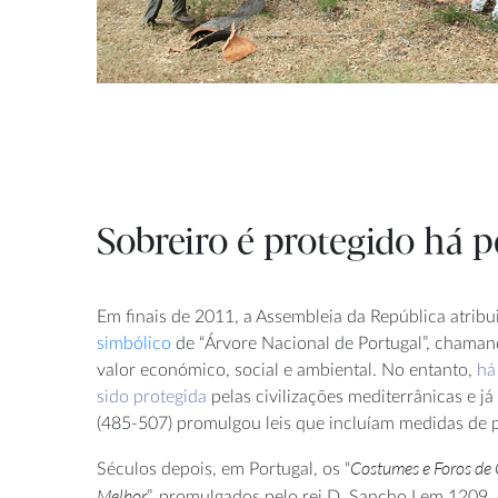
Sobreiro é protegido há 
Em finais de 2011, a Assembleia da República atribu
simbólico
de “Árvore Nacional de Portugal”, chaman
valor económico, social e ambiental. No entanto,
há
sido protegida
pelas civilizações mediterrânicas e já o
(485-507) promulgou leis que incluíam medidas de p
Costumes e Foros de 
Séculos depois, em Portugal, os “
Melhor
”, promulgados pelo rei D. Sancho I em 1209