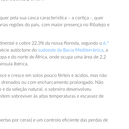
er pela sua casca característica – a cortiça -, quer
árias regiões do país, com maior presença no Ribatejo e
tinental e cobre 22,3% da nossa floresta, segundo o
6.º
spécie autóctone do
sudoeste da Bacia Mediterrânica
, a
ropa e do norte de África, onde ocupa uma área de 2,2
ínsula Ibérica.
asce e cresce em solos pouco férteis e ácidos, mas não
 mal drenados ou com encharcamento prolongado. Não
o e da seleção natural, o sobreiro desenvolveu
rmitem sobreviver às altas temperaturas e escassez de
ertas por ceras) e um controlo eficiente das perdas de