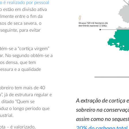
 é realizado por pessoal
o estão em divisão ativa
almente entre o fim da
sos de seca severa, o
eguinte, para evitar
ém-se a “cortiça virgem”
lhar. No segundo obtém-se a
nos densa, que tem
essura e a qualidade
sobreiro tem mais de 40
, já de estrutura regular e
A extração de cortiça 
O ditado “Quem se
sobreiro na conservaçã
aduz o longo período que
ustrial.
assim como no seques
20% do carbono total
ta – é valorizado,