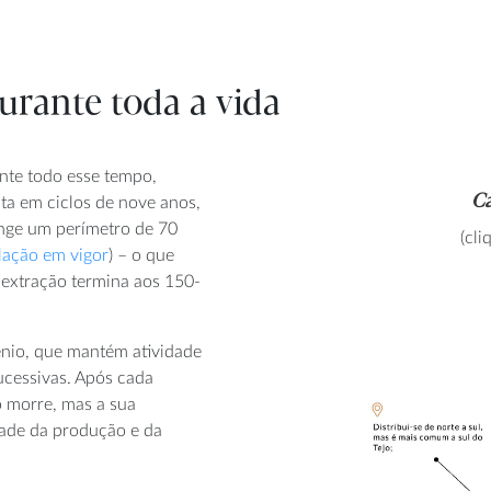
urante toda a vida
nte todo esse tempo,
Ca
ita em ciclos de nove anos,
nge um perímetro de 70
(cl
slação em vigor
) – o que
 extração termina aos 150-
énio, que mantém atividade
ucessivas. Após cada
o morre, mas a sua
dade da produção e da