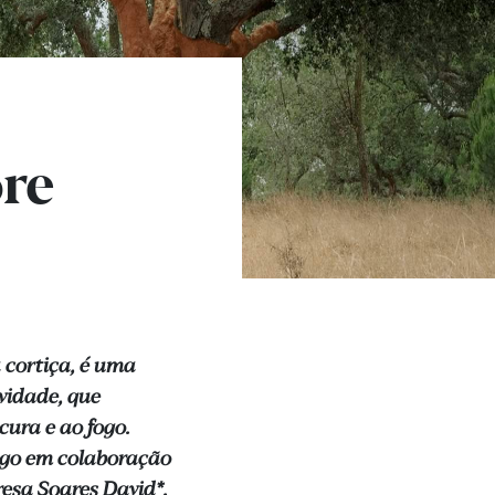
ore
 cortiça, é uma
vidade, que
ura e ao fogo.
tigo em colaboração
esa Soares David*.