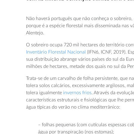
Não haverá português que não conheça o sobreiro, qu
porque é a espécie florestal mais disseminada nas v
Alentejo.
O sobreiro ocupa 720 mil hectares do território con
Inventário Florestal Nacional
(IFN6, ICNF, 2019). E
sua distribuição abrange vários países do sul da Eu
milhões de hectares, metade dos quais no sul da Pen
Trata-se de um carvalho de folha persistente, que n
tolera solos calcários, excessivamente argilosos,
tolera igualmente
invernos frios
. Através da evoluçã
características estruturais e fisiológicas que lhe pe
água típicas do verão no clima mediterrânico:
– folhas pequenas (com cutículas espessas cob
água por transpiração (nos estomas);