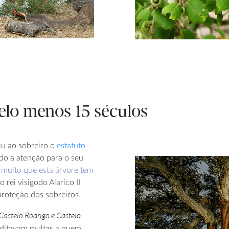
pelo menos 15 séculos
iu ao sobreiro o
estatuto
do a atenção para o seu
 muito que esta árvore tem
 rei visigodo Alarico II
roteção dos sobreiros.
Castelo Rodrigo e Castelo
, ditavam multas a quem