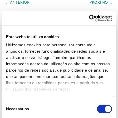
ANTERIOR
PRÓXIMO
VER TODAS AS PERGUNTAS
Este website utiliza cookies
Utilizamos cookies para personalizar conteúdo e
anúncios, fornecer funcionalidades de redes sociais e
analisar o nosso tráfego. Também partilhamos
informações acerca da utilização do site com os nossos
parceiros de redes sociais, de publicidade e de análise,
que as podem combinar com outras informações que
lhes forneceu ou recolhidas por estes a partir da sua
utilização dos respetivos serviços.
Seleção
ÁGUA
Necessários
de
consentimento
Florestas regulam a