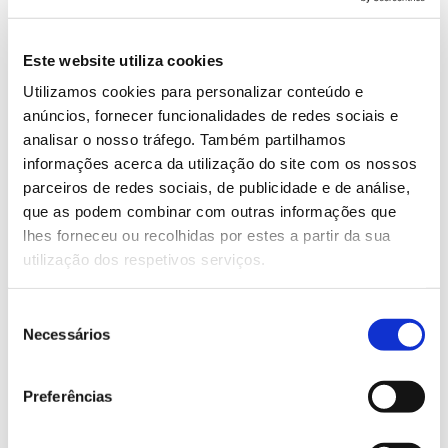
Este website utiliza cookies
Utilizamos cookies para personalizar conteúdo e
anúncios, fornecer funcionalidades de redes sociais e
analisar o nosso tráfego. Também partilhamos
ÁGUA
informações acerca da utilização do site com os nossos
Florestas regulam a
parceiros de redes sociais, de publicidade e de análise,
que as podem combinar com outras informações que
(re)circulação de água doce
lhes forneceu ou recolhidas por estes a partir da sua
utilização dos respetivos serviços.
A água doce corresponde a uma ínfima fração da
água do planeta e a sua disponibilidade e qualidade
Seleção
são influenciadas por múltiplos e complexos fatores,
Necessários
de
entre os quais a existência de florestas. Conheça o
consentimento
papel regulador das florestas na qualidade e
Preferências
disponibilidade deste recurso natural essencial à
vida.