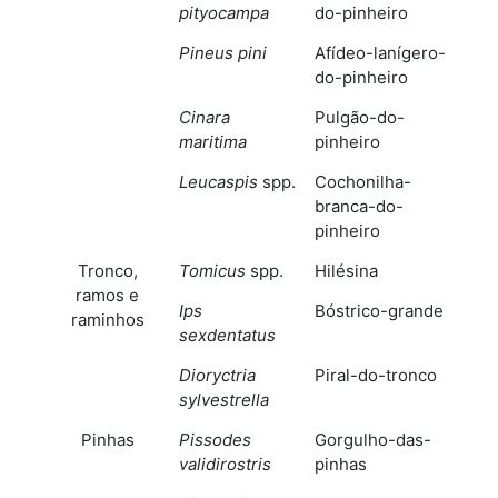
pityocampa
do-pinheiro
Pineus pini
Afídeo-lanígero-
do-pinheiro
Cinara
Pulgão-do-
maritima
pinheiro
Leucaspis
spp.
Cochonilha-
branca-do-
pinheiro
Tronco,
Tomicus
spp.
Hilésina
ramos e
Ips
Bóstrico-grande
raminhos
sexdentatus
Dioryctria
Piral-do-tronco
sylvestrella
Pinhas
Pissodes
Gorgulho-das-
validirostris
pinhas