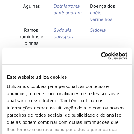
Agulhas
Dothistroma
Doença dos
septosporum
anéis
vermelhos
Ramos,
Sydowia
Sidovia
raminhos e
polyspora
pinhas
Ramos,
Pestalotiopsis
Pestalotiopsis
raminhos
pini
Agulhas
Thyriopsis
Tiriopsis
Este website utiliza cookies
halepensis
Utilizamos cookies para personalizar conteúdo e
anúncios, fornecer funcionalidades de redes sociais e
analisar o nosso tráfego. Também partilhamos
Na maioria dos casos, estes agentes afetam a
informações acerca da utilização do site com os nossos
produção de pinha e/ou pinhão ou o
parceiros de redes sociais, de publicidade e de análise,
desenvolvimento das árvores. O mesmo se verifica
que as podem combinar com outras informações que
com as cochonilhas, que afetam o crescimento e
lhes forneceu ou recolhidas por estes a partir da sua
vigor dos pinheiros jovens, especialmente em