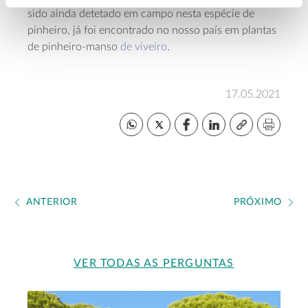
sido ainda detetado em campo nesta espécie de
pinheiro, já foi encontrado no nosso país em plantas
de pinheiro-manso
de viveiro
.
17.05.2021
ANTERIOR
PRÓXIMO
VER TODAS AS PERGUNTAS