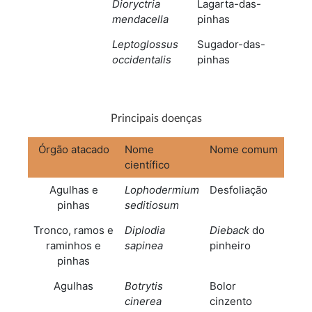
Dioryctria
Lagarta-das-
mendacella
pinhas
Leptoglossus
Sugador-das-
occidentalis
pinhas
Principais doenças
Órgão atacado
Nome
Nome comum
científico
Agulhas e
Lophodermium
Desfoliação
pinhas
seditiosum
Tronco, ramos e
Diplodia
Dieback
do
raminhos e
sapinea
pinheiro
pinhas
Agulhas
Botrytis
Bolor
cinerea
cinzento