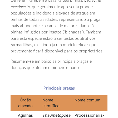
Dioryctria
De referir também a Lagarta das pinhas,
mendacella
, que geralmente apresenta grandes
populações e incidência elevada de ataque em
pinhas de todas as idades, representando a praga
mais abundante e a causa de maiores danos às
pinhas infligidos por insetos (“bichadas”). Também
para esta espécie estão a ser testados atrativos
/armadilhas, existindo já um modelo eficaz que
brevemente ficará disponível para os proprietários.
Resumem-se em baixo as principais pragas e
doenças que afetam o pinheiro-manso.
Principais pragas
Órgão
Nome
Nome comum
atacado
científico
Agulhas
Thaumetopoea
Processionária-