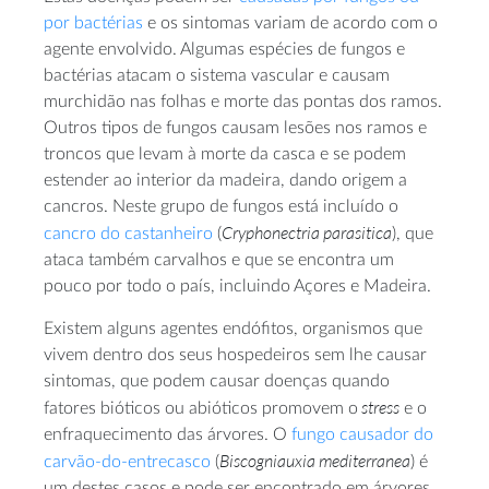
por bactérias
e os sintomas variam de acordo com o
agente envolvido. Algumas espécies de fungos e
bactérias atacam o sistema vascular e causam
murchidão nas folhas e morte das pontas dos ramos.
Outros tipos de fungos causam lesões nos ramos e
troncos que levam à morte da casca e se podem
estender ao interior da madeira, dando origem a
cancros. Neste grupo de fungos está incluído o
Cryphonectria parasitica
cancro do castanheiro
(
), que
ataca também carvalhos e que se encontra um
pouco por todo o país, incluindo Açores e Madeira.
Existem alguns agentes endófitos, organismos que
vivem dentro dos seus hospedeiros sem lhe causar
sintomas, que podem causar doenças quando
stress
fatores bióticos ou abióticos promovem o
e o
enfraquecimento das árvores. O
fungo causador do
Biscogniauxia mediterranea
carvão-do-entrecasco
(
) é
um destes casos e pode ser encontrado em árvores