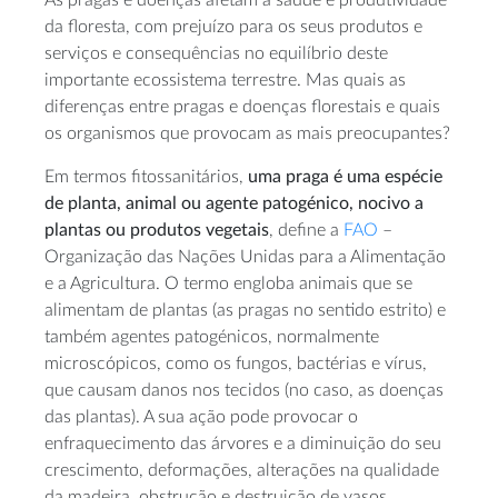
As pragas e doenças afetam a saúde e produtividade
da floresta, com prejuízo para os seus produtos e
serviços e consequências no equilíbrio deste
importante ecossistema terrestre. Mas quais as
diferenças entre pragas e doenças florestais e quais
os organismos que provocam as mais preocupantes?
Em termos fitossanitários,
uma praga é uma espécie
de planta, animal ou agente patogénico, nocivo a
plantas ou produtos vegetais
, define a
FAO
–
Organização das Nações Unidas para a Alimentação
e a Agricultura. O termo engloba animais que se
alimentam de plantas (as pragas no sentido estrito) e
também agentes patogénicos, normalmente
microscópicos, como os fungos, bactérias e vírus,
que causam danos nos tecidos (no caso, as doenças
das plantas). A sua ação pode provocar o
enfraquecimento das árvores e a diminuição do seu
crescimento, deformações, alterações na qualidade
da madeira, obstrução e destruição de vasos