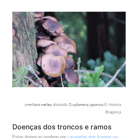
Armillaria mellea
Cryptomeria
japonica
afetando
© Helena
Bragança
Doenças dos troncos e ramos
Estas doenças podem ser
causadas por fungos ou