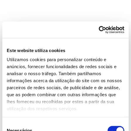
Organismos picadores,
sugadores ou galícolas
Para se alimentarem, os insetos picadores,
normalmente os adultos, picam as plantas, o que
Este website utiliza cookies
pode levar à formação de galhas (na origem do nome
Utilizamos cookies para personalizar conteúdo e
galícolas).
anúncios, fornecer funcionalidades de redes sociais e
analisar o nosso tráfego. Também partilhamos
Os insetos picadores-sugadores alimentam-se da
informações acerca da utilização do site com os nossos
seiva das plantas, possuindo para isso uma armadura
parceiros de redes sociais, de publicidade e de análise,
bucal específica para picar e sugar. Neste grupo
que as podem combinar com outras informações que
estão incluídos afídeos, piolhos e psilas, assim como
lhes forneceu ou recolhidas por estes a partir da sua
cercopídeos ou cigarrinhas da espuma, cochonilhas
utilização dos respetivos serviços.
e percevejos. Todos estes animais pertencem à
ordem dos Hemípteros.
Seleção
Já os insetos galícolas podem ser sugadores ou não.
Necessários