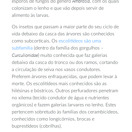
Ambrosia
esporos de fungos do género
, com os quais
colonizam o lenho e que vão depois servir de
alimento às larvas.
Os insetos que passam a maior parte do seu ciclo de
vida debaixo da casca das árvores são conhecidos
como subcorticais. Os
escolitídeos são uma
subfamília
(dentro da família dos gorgulhos –
Curculionidae
) muito conhecida que faz galerias
debaixo da casca do tronco ou dos ramos, cortando
a circulação de seiva nos vasos condutores.
Preferem árvores enfraquecidas, que podem levar à
morte. Os escolitídeos mais conhecidos são as
hilésinas e bóstricos. Outros perfuradores penetram
no xilema (tecido condutor de água e nutrientes
orgânicos) e fazem galerias larvares no lenho. Estes
pertencem sobretudo às famílias dos cerambicídeos,
conhecidos como longicórnios, brocas e
buprestídeos (cobrilhas).