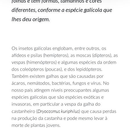
folhas e têm formas, tamanhos e cores
diferentes, conforme a espécie galícola que
lhes deu origem.
Os insetos galícolas englobam, entre outros, os
afídeos e psilas (hemípteros), as moscas (dípteros), as
vespas (himenópteros) e algumas espécies da ordem
dos coleópteros (poucas), e dos lepidópteros.
Também existem galhas que são causadas por
ácaros, nemátodos, bactérias, fungos e vírus. No
nosso país atingem níveis preocupantes algumas
espécies galícolas que são espécies exóticas e
invasoras, em particular a vespa da galha do
Dryocosmus kuriphilus
castanheiro (
) que causa perdas
na produção da castanha e pode mesmo levar à
morte de plantas jovens.