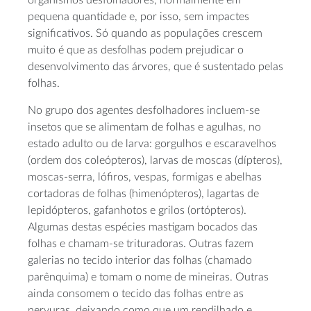
organismos desfolhadores, normalmente em
pequena quantidade e, por isso, sem impactes
significativos. Só quando as populações crescem
muito é que as desfolhas podem prejudicar o
desenvolvimento das árvores, que é sustentado pelas
folhas.
No grupo dos agentes desfolhadores incluem-se
insetos que se alimentam de folhas e agulhas, no
estado adulto ou de larva: gorgulhos e escaravelhos
(ordem dos coleópteros), larvas de moscas (dípteros),
moscas-serra, lófiros, vespas, formigas e abelhas
cortadoras de folhas (himenópteros), lagartas de
lepidópteros, gafanhotos e grilos (ortópteros).
Algumas destas espécies mastigam bocados das
folhas e chamam-se trituradoras. Outras fazem
galerias no tecido interior das folhas (chamado
parênquima) e tomam o nome de mineiras. Outras
ainda consomem o tecido das folhas entre as
nervuras, deixando como que um rendilhado e