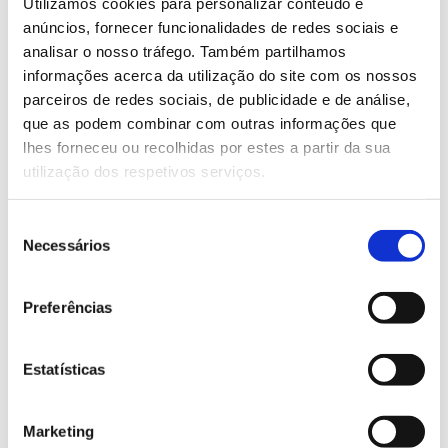
Utilizamos cookies para personalizar conteúdo e
acontece sobretudo nos invernos secos e nos verões
anúncios, fornecer funcionalidades de redes sociais e
muito húmidos e este pulgão é responsável por
analisar o nosso tráfego. Também partilhamos
danos tanto na sua fase larval como na adulta,
informações acerca da utilização do site com os nossos
provocando atraso do crescimento das árvores,
parceiros de redes sociais, de publicidade e de análise,
interferência na fotossíntese, amarelecimento ou
que as podem combinar com outras informações que
escurecimento das folhas e aumento da
lhes forneceu ou recolhidas por estes a partir da sua
vulnerabilidade a ataques de outros agentes
utilização dos respetivos serviços.
patogénicos, o que pode levar à morte da árvore.
Se detetar sinais que possam estar
Seleção
Necessários
de
relacionados com as pragas e doenças dos
consentimento
salgueiros, contacte o Gabinete Técnico
Preferências
Florestal da Câmara Municipal ou uma
associação de produtores da região. Pode
Estatísticas
ainda contactar o
ICNF – Instituto da
Conservação da Natureza e das Florestas
Marketing