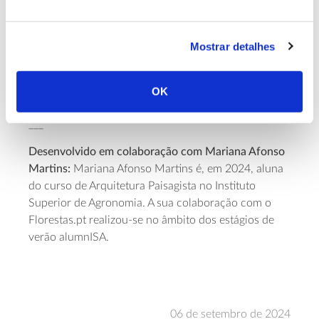
que, juntamente com a GDAV – Direção-
Geral de Alimentação e Veterinária, é
responsável pelo pelouro da fitossanidade
Mostrar detalhes
florestal em Portugal.
OK
___
Desenvolvido em colaboração com Mariana Afonso
Martins:
Mariana Afonso Martins é, em 2024, aluna
do curso de Arquitetura Paisagista no Instituto
Superior de Agronomia. A sua colaboração com o
Florestas.pt realizou-se no âmbito dos estágios de
verão alumnISA.
06 de setembro de 2024