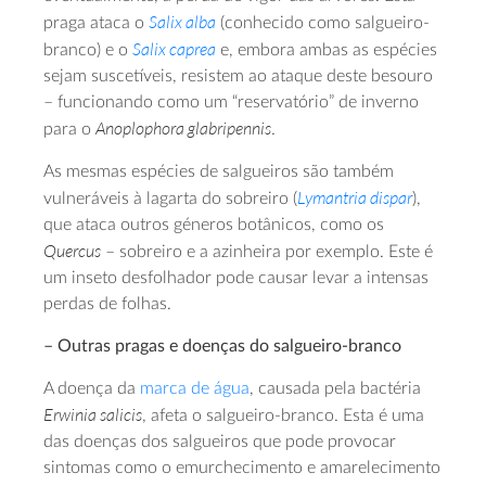
Salix alba
praga ataca o
(conhecido como salgueiro-
Salix caprea
branco) e o
e, embora ambas as espécies
sejam suscetíveis, resistem ao ataque deste besouro
– funcionando como um “reservatório” de inverno
Anoplophora glabripennis
para o
.
As mesmas espécies de salgueiros são também
Lymantria dispar
vulneráveis à lagarta do sobreiro (
),
que ataca outros géneros botânicos, como os
Quercus
– sobreiro e a azinheira por exemplo. Este é
um inseto desfolhador pode causar levar a intensas
perdas de folhas.
– Outras pragas e doenças do salgueiro-branco
A doença da
marca de água
, causada pela bactéria
Erwinia salicis
, afeta o salgueiro-branco. Esta é uma
das doenças dos salgueiros que pode provocar
sintomas como o emurchecimento e amarelecimento