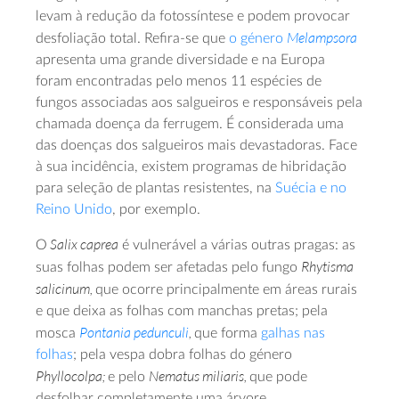
levam à redução da fotossíntese e podem provocar
Melampsora
desfoliação total. Refira-se que
o género
apresenta uma grande diversidade e na Europa
foram encontradas pelo menos 11 espécies de
fungos associadas aos salgueiros e responsáveis pela
chamada doença da ferrugem. É considerada uma
das doenças dos salgueiros mais devastadoras. Face
à sua incidência, existem programas de hibridação
para seleção de plantas resistentes, na
Suécia e no
Reino Unido
, por exemplo.
Salix caprea
O
é vulnerável a várias outras pragas: as
Rhytisma
suas folhas podem ser afetadas pelo fungo
salicinum,
que ocorre principalmente em áreas rurais
e que deixa as folhas com manchas pretas; pela
Pontania pedunculi
,
mosca
que forma
galhas nas
folhas
; pela vespa dobra folhas do género
Phyllocolpa;
Nematus miliaris,
e pelo
que pode
desfolhar completamente uma árvore.