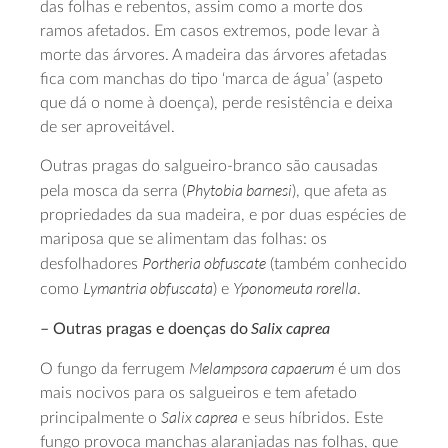
das folhas e rebentos, assim como a morte dos
ramos afetados. Em casos extremos, pode levar à
morte das árvores. A madeira das árvores afetadas
fica com manchas do tipo ‘marca de água’ (aspeto
que dá o nome à doença), perde resistência e deixa
de ser aproveitável.
Outras pragas do salgueiro-branco são causadas
Phytobia barnesi
pela mosca da serra (
), que afeta as
propriedades da sua madeira, e por duas espécies de
mariposa que se alimentam das folhas: os
Portheria obfuscate
desfolhadores
(também conhecido
Lymantria obfuscata
Yponomeuta rorella
como
) e
.
Salix caprea
– Outras pragas e doenças do
Melampsora capaerum
O fungo da ferrugem
é um dos
mais nocivos para os salgueiros e tem afetado
Salix caprea
principalmente o
e seus híbridos. Este
fungo provoca manchas alaranjadas nas folhas, que