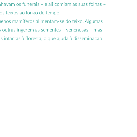
usados p
havam os funerais – e ali comiam as suas folhas –
os teixos ao longo do tempo.
quenos mamíferos alimentam-se do teixo. Algumas
mas outras ingerem as sementes – venenosas – mas
 intactas à floresta, o que ajuda à disseminação