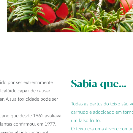
Sabia que…
cido por ser extremamente
lcalóide capaz de causar
ar. A sua toxicidade pode ser
Todas as partes do teixo são 
carnudo e adocicado em torno
icano que desde 1962 avaliava
um falso fruto.
plantas confirmou, em 1977,
O teixo era uma árvore com
brevifolia
) tinha ação anti