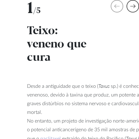
1
/5
Teixo:
veneno que
cura
Taxus
Desde a antiguidade que o teixo (
sp.) é conhe
venenoso, devido à taxina que produz, um potente a
graves distúrbios no sistema nervoso e cardiovascul
mortal.
No entanto, um projeto de investigação norte-amer
o potencial anticancerígeno de 35 mil amostras de 
Taxus 
que o
paclitaxel
extraído do teixo do Pacífico (