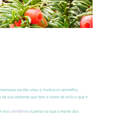
respirat
O mesm
que pod
muscular
Eucalypt
essencia
Sabe
O eucal
XIX, pe
no nosso
tem sido
venenosas exceto uma: o invólucro vermelho,
caso de 
 da sua semente que tem o nome de arilo e que é
a purifi
aquecer,
um nos
cemitérios
e pensa-se que a morte dos