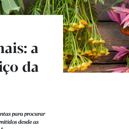
ais: a
iço da
antas para procurar
smitidos desde as