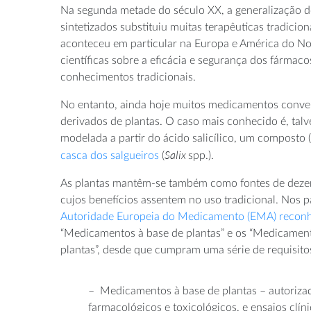
Na segunda metade do século XX, a generalização 
sintetizados substituiu muitas terapêuticas tradiciona
aconteceu em particular na Europa e América do No
científicas sobre a eficácia e segurança dos fármac
conhecimentos tradicionais.
No entanto, ainda hoje muitos medicamentos conven
derivados de plantas. O caso mais conhecido é, talve
modelada a partir do ácido salicílico, um composto 
Salix
casca dos salgueiros
(
spp.).
As plantas mantêm-se também como fontes de dez
cujos benefícios assentem no uso tradicional. Nos p
Autoridade Europeia do Medicamento (EMA) recon
“Medicamentos à base de plantas” e os “Medicamento
plantas”, desde que cumpram uma série de requisito
– Medicamentos à base de plantas – autorizad
farmacológicos e toxicológicos, e ensaios clí