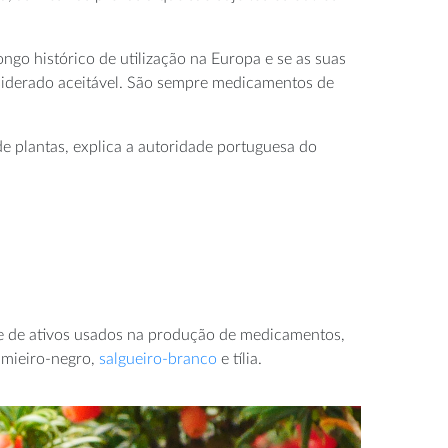
ngo histórico de utilização na Europa e se as suas
nsiderado aceitável. São sempre medicamentos de
 plantas, explica a autoridade portuguesa do
2
te de ativos usados na produção de medicamentos,
/5
amieiro-negro,
salgueiro-branco
e tília.
O e