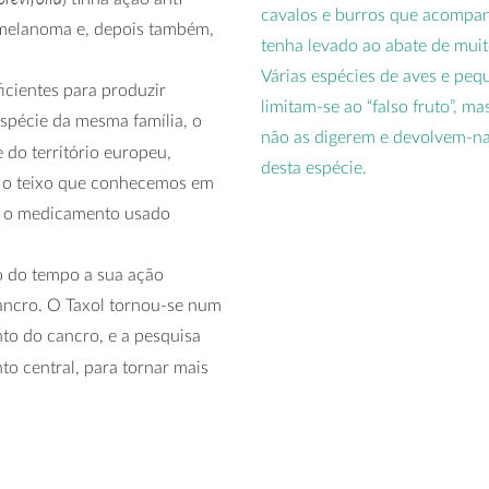
cavalos e burros que acompan
 melanoma e, depois também,
tenha levado ao abate de muit
Várias espécies de aves e pe
ficientes para produzir
limitam-se ao “falso fruto”, 
spécie da mesma família, o
não as digerem e devolvem-nas
 do território europeu,
desta espécie.
ue o teixo que conhecemos em
l, o medicamento usado
o do tempo a sua ação
cancro. O Taxol tornou-se num
o do cancro, e a pesquisa
to central, para tornar mais