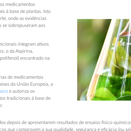
dos medicamentos
is à base de plantas. Isto
rte, onde as evidências
os se sobrepuseram aos
cionais integram ativos
z, o da Aspirina,
(polifenol) encontrado na
enas de medicamentos
aíses da União Europeia, a
hece
e autoriza os
s tradicionais à base de
s:
os depois de apresentarem resultados de ensaios físico-químico
nicos que comprovem a sua qualidade, segurança e eficácia (ou se