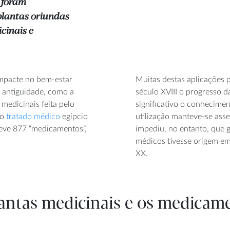
 foram
plantas oriundas
cinais e
impacte no bem-estar
Muitas destas aplicações 
 antiguidade, como a
século XVIII o progresso 
medicinais feita pelo
significativo o conhecimen
ro
tratado médico
egípcio
utilização manteve-se ass
reve 877 “medicamentos”,
impediu, no entanto, que 
médicos tivesse origem em
XX.
plantas medicinais e os medica