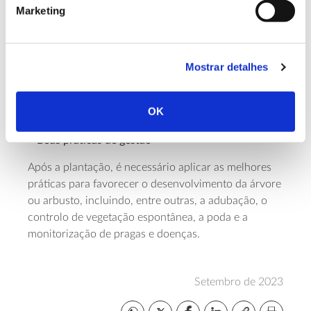
Marketing
plantas, consoante se trate de terrenos com solos
mais pobres ou solos de melhor qualidade. Já a
associação Biond
indica que, para a rearborização
de um eucaliptal, um hectare de terreno deve
Mostrar detalhes
receber entre 1000 e 1400 árvores, consoante se
trate de zonas com menos precipitação ou de zonas
OK
mais chuvosas.
– Boas práticas de gestão
Após a plantação, é necessário aplicar as melhores
práticas para favorecer o desenvolvimento da árvore
ou arbusto, incluindo, entre outras, a adubação, o
controlo de vegetação espontânea, a poda e a
monitorização de pragas e doenças.
Setembro de 2023