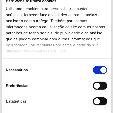
Este website utiliza cookies
– Densidade (e compasso) da plantação
Utilizamos cookies para personalizar conteúdo e
É importante determinar qual a densidade de
anúncios, fornecer funcionalidades de redes sociais e
plantação (número de árvores por hectare) e também
analisar o nosso tráfego. Também partilhamos
ela pode variar consoante a espécie e as
informações acerca da utilização do site com os nossos
características do local (solo, clima, entre outras). A
parceiros de redes sociais, de publicidade e de análise,
decisão sobre o número de arbustos ou árvores a
que as podem combinar com outras informações que
plantar num dado espaço vai determinar a distância
lhes forneceu ou recolhidas por estes a partir da sua
entre elas (compasso) e influenciar o respetivo
utilização dos respetivos serviços.
desenvolvimento. Quanto mais árvores num mesmo
espaço, maior será o esforço que cada uma terá de
Seleção
fazer para conseguir os nutrientes de que necessita,
Necessários
de
uma competição que pode limitar o desenvolvimento
consentimento
(menores dimensões de tronco e copa), a
produtividade (frutos e madeira) e causar maior
Preferências
mortalidade.
Por exemplo, o
Centro Pinus
indica que, na
Estatísticas
instalação de um povoamento de pinheiro-bravo, um
hectare de terreno deve receber entre 1250 e 1670