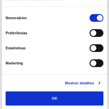
Existem árvores cujas propriedades preventivas e
terapêuticas não têm passado despercebidas aos
Seleção
investigadores. Estudos recentes abrem pistas sobre
Necessários
de
novas aplicações dos compostos de árvores na
consentimento
medicina e sobre os seus benefícios na saúde. Um
Preferências
deles revela ainda como tornar mais sustentável a
produção de medicamentos.
Estatísticas
Marketing
Mostrar detalhes
OK