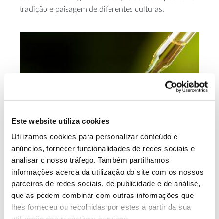
tradição e paisagem de diferentes culturas.
Este website utiliza cookies
Utilizamos cookies para personalizar conteúdo e
anúncios, fornecer funcionalidades de redes sociais e
analisar o nosso tráfego. Também partilhamos
Estudos revelam novo
informações acerca da utilização do site com os nossos
parceiros de redes sociais, de publicidade e de análise,
potencial das árvores na
que as podem combinar com outras informações que
medicina
lhes forneceu ou recolhidas por estes a partir da sua
utilização dos respetivos serviços.