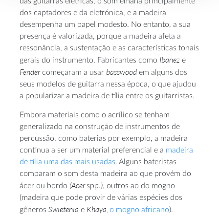
das guitarras elétricas, o som emana principalmente
dos captadores e da eletrónica, e a madeira
desempenha um papel modesto. No entanto, a sua
presença é valorizada, porque a madeira afeta a
ressonância, a sustentação e as características tonais
Ibanez
gerais do instrumento. Fabricantes como
e
Fender
basswood
começaram a usar
em alguns dos
seus modelos de guitarra nessa época, o que ajudou
a popularizar a madeira de tília entre os guitarristas.
Embora materiais como o acrílico se tenham
generalizado na construção de instrumentos de
percussão, como baterias por exemplo, a madeira
continua a ser um material preferencial e a
madeira
de tília uma das mais usadas
. Alguns bateristas
comparam o som desta madeira ao que provém do
(Acer
)
ácer ou bordo
spp.
, outros ao do mogno
(madeira que pode provir de várias espécies dos
Swietenia
Khaya,
gêneros
e
o mogno africano
).