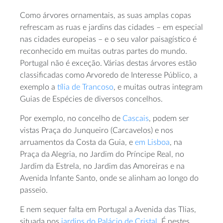
Como árvores ornamentais, as suas amplas copas
refrescam as ruas e jardins das cidades – em especial
nas cidades europeias – e o seu valor paisagístico é
reconhecido em muitas outras partes do mundo.
Portugal não é exceção. Várias destas árvores estão
classificadas como Arvoredo de Interesse Público, a
exemplo a
tília de Trancoso
, e muitas outras integram
Guias de Espécies de diversos concelhos.
Por exemplo, no concelho de
Cascais
, podem ser
vistas Praça do Junqueiro (Carcavelos) e nos
arruamentos da Costa da Guia, e
em Lisboa
, na
Praça da Alegria, no Jardim do Príncipe Real, no
Jardim da Estrela, no Jardim das Amoreiras e na
Avenida Infante Santo, onde se alinham ao longo do
passeio.
E nem sequer falta em Portugal a Avenida das Tlias,
situada nos
jardins do Palácio de Cristal
. É nestes