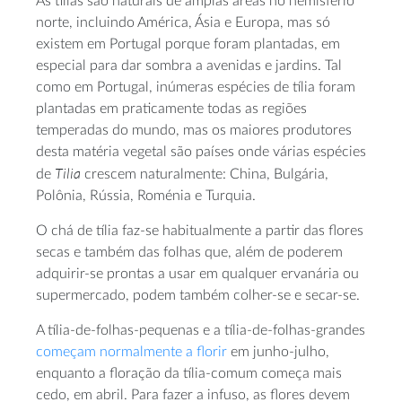
As tílias são naturais de amplas áreas no hemisfério
norte, incluindo América, Ásia e Europa, mas só
existem em Portugal porque foram plantadas, em
especial para dar sombra a avenidas e jardins. Tal
como em Portugal, inúmeras espécies de tília foram
plantadas em praticamente todas as regiões
temperadas do mundo, mas os maiores produtores
desta matéria vegetal são países onde várias espécies
Tilia
de
crescem naturalmente: China, Bulgária,
Polônia, Rússia, Roménia e Turquia.
O chá de tília faz-se habitualmente a partir das flores
secas e também das folhas que, além de poderem
adquirir-se prontas a usar em qualquer ervanária ou
supermercado, podem também colher-se e secar-se.
A tília-de-folhas-pequenas e a tília-de-folhas-grandes
começam normalmente a florir
em junho-julho,
enquanto a floração da tília-comum começa mais
cedo, em abril. Para fazer a infuso, as flores devem