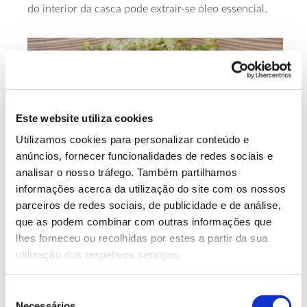
do interior da casca pode extrair-se óleo essencial.
Este website utiliza cookies
Utilizamos cookies para personalizar conteúdo e
anúncios, fornecer funcionalidades de redes sociais e
analisar o nosso tráfego. Também partilhamos
informações acerca da utilização do site com os nossos
parceiros de redes sociais, de publicidade e de análise,
que as podem combinar com outras informações que
lhes forneceu ou recolhidas por estes a partir da sua
utilização dos respetivos serviços.
Madeira de tília: dos
Seleção
instrumentos musicais à
Necessários