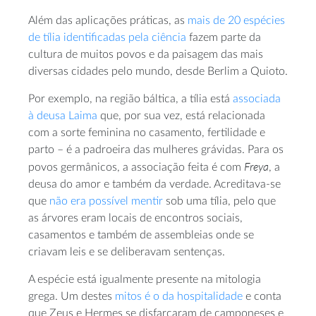
Além das aplicações práticas, as
mais de 20 espécies
de tília identificadas pela ciência
fazem parte da
cultura de muitos povos e da paisagem das mais
diversas cidades pelo mundo, desde Berlim a Quioto.
Por exemplo, na região báltica, a tília está
associada
à deusa Laima
que, por sua vez, está relacionada
com a sorte feminina no casamento, fertilidade e
parto – é a padroeira das mulheres grávidas. Para os
Freya
povos germânicos, a associação feita é com
, a
deusa do amor e também da verdade. Acreditava-se
que
não era possível mentir
sob uma tília, pelo que
as árvores eram locais de encontros sociais,
casamentos e também de assembleias onde se
criavam leis e se deliberavam sentenças.
A espécie está igualmente presente na mitologia
grega. Um destes
mitos é o da hospitalidade
e conta
que Zeus e Hermes se disfarçaram de camponeses e