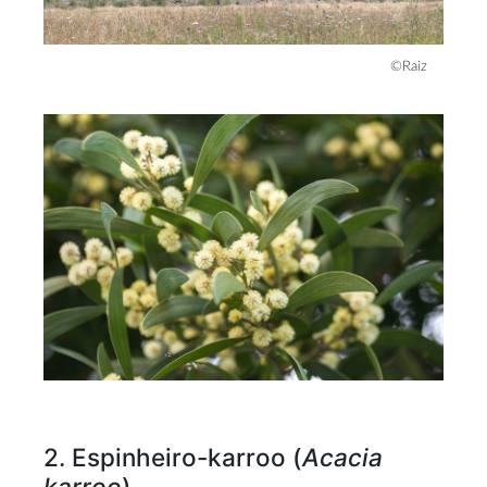
©Raiz
2. Espinheiro-karroo (
Acacia
karroo
)