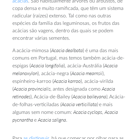
acácias
. São habitualmente árvores ou arbustos, de
copa densa e muito ramificada, que têm um sistema
radicular (raízes) extenso. Tal como nas outras
espécies da família das leguminosas, os frutos das
acácias são vagens, dentro das quais se podem
encontrar várias sementes.
Acacia dealbata
A acácia-mimosa (
) é uma das mais
comuns em Portugal, mas temos também acácia-de-
Acacia longifolia
Acacia
espigas (
), acácia-Austrália (
melanoxylon
Acacia mearnsii
), acácia-negra (
),
Acacia karroo
espinheiro-karroo (
), acácia-virilda
Acacia
provincialis,
Acacia
(
antes designada como
retinodes
Acacia baileyana),
), Acácia-de-Bailey (
Acácia-
(Acacia verticillata)
de-folhas-verticiladas
e mais
Acacia cyclops
Acacia
algumas sem nome comum:
,
pycnantha
Acacia saligna
e
.
Para
as distinguir
, há que começar por olhar para as