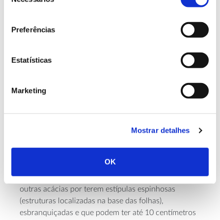
de
consentimento
Preferências
Estatísticas
Marketing
Mostrar detalhes
As suas folhas são caducas (ao contrário de outras
OK
acácias), recompostas e podem chegar aos 12
centímetros de comprimento. Diferenciam-se das de
outras acácias por terem estípulas espinhosas
(estruturas localizadas na base das folhas),
esbranquiçadas e que podem ter até 10 centímetros