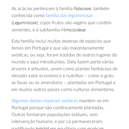
Fabaceae
As acácias pertencem à família
, também
conhecida como
família das leguminosas
Leguminosae
(
), cujos frutos são vagens que contêm
Mimosoideae
sementes, e à subfamília
.
Esta família inclui muitas dezenas de espécies que
temos em Portugal e que são maioritariamente
exóticas, ou seja, foram trazidas de outros lugares do
mundo e aqui introduzidas. Dela fazem parte várias
árvores e arbustos, assim como plantas herbáceas de
elevado valor económico e nutritivo – como o grão,
as favas ou os amendoins -, plantadas em Portugal e
em muitos outros países como culturas alimentares.
Algumas destas espécies exóticas
mantêm-se em
Portugal porque são continuamente plantadas.
Outras formaram populações estáveis, sem
intervenção humana, e por cá permaneceram,
habitat
partilhando
em equilíbrio com espécies