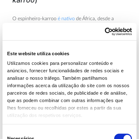
O espinheiro-karroo
é nativo
de África, desde a
África do Sul até à Zâmbia e Angola. No nosso país
encontra-se principalmente no litoral centro e no
sul. É um arbusto ou pequena árvore que pode
crescer até aos 15 metros de altura.
Este website utiliza cookies
Utilizamos cookies para personalizar conteúdo e
anúncios, fornecer funcionalidades de redes sociais e
analisar o nosso tráfego. Também partilhamos
informações acerca da utilização do site com os nossos
parceiros de redes sociais, de publicidade e de análise,
que as podem combinar com outras informações que
lhes forneceu ou recolhidas por estes a partir da sua
utilização dos respetivos serviços.
Seleção
Necessários