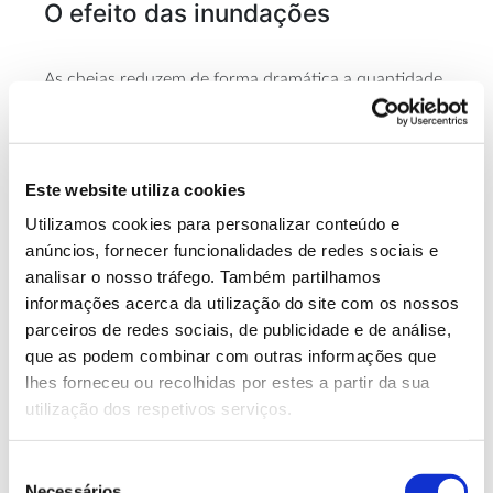
O efeito das inundações
As cheias reduzem de forma dramática a quantidade
de oxigénio presente no solo e promovem a
acumulação de metano e óxido nitroso (dois gases
com efeito de estufa).
Este website utiliza cookies
Assim, o
excesso de água afeta negativamente
os
Utilizamos cookies para personalizar conteúdo e
organismos do solo que necessitam de oxigénio para
anúncios, fornecer funcionalidades de redes sociais e
sobreviver e conseguir realizar as suas funções
analisar o nosso tráfego. Também partilhamos
(organismos aeróbios):
informações acerca da utilização do site com os nossos
Pseudomonas
Bacillus
–
Bactérias aeróbias
(
spp. ou
parceiros de redes sociais, de publicidade e de análise,
spp.). Estes dois géneros de bactérias incluem
que as podem combinar com outras informações que
organismos promotores do crescimento vegetal (pela
lhes forneceu ou recolhidas por estes a partir da sua
produção de metabolitos e transformação de
utilização dos respetivos serviços.
nutrientes essenciais) e apoiam a degradação de
compostos tóxicos. Com carência de oxigénio, o seu
Seleção
crescimento e sobrevivência ficam comprometidos e
Necessários