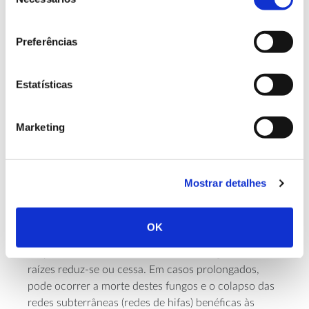
de
as funções ecológicas que desempenham reduzem-
consentimento
se, podendo ocorrer a sua morte ou dormência, o
Preferências
que altera o equilíbrio, resistência e fertilidade do
solo.
Estatísticas
– Fungos micorrízicos arbusculares
. Estes fungos
penetram nas células das raízes e formam
associações mutuamente benéficas com a maioria
Marketing
das plantas, apoiando-as na absorção de nutrientes e
stress
na resistência a fatores de
(como a seca,
poluição por metais pesados e organismos
Mostrar detalhes
patogénicos) ao mesmo tempo que ajudam à
estabilidade dos agregados do solo. Contudo,
quando os poros do solo estão preenchidos por água
OK
em vez de oxigénio, estes organismos diminuem ou
suspendem a sua atividade e a colonização das
raízes reduz-se ou cessa. Em casos prolongados,
pode ocorrer a morte destes fungos e o colapso das
redes subterrâneas (redes de hifas) benéficas às