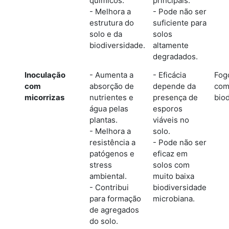
químicos.
principais.
- Melhora a
- Pode não ser
estrutura do
suficiente para
solo e da
solos
biodiversidade.
altamente
degradados.
Inoculação
- Aumenta a
- Eficácia
Fogo
com
absorção de
depende da
com
micorrizas
nutrientes e
presença de
biod
água pelas
esporos
plantas.
viáveis no
- Melhora a
solo.
resistência a
- Pode não ser
patógenos e
eficaz em
stress
solos com
ambiental.
muito baixa
- Contribui
biodiversidade
para formação
microbiana.
de agregados
do solo.