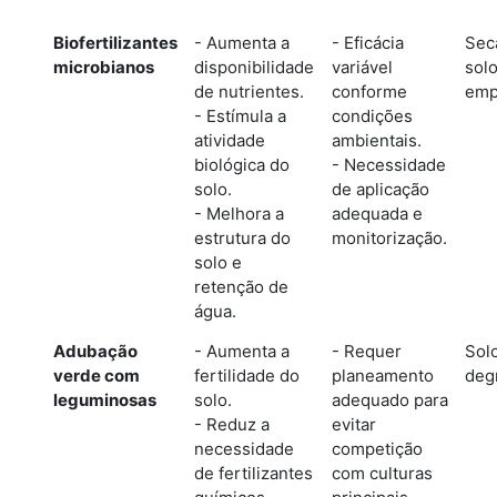
Biofertilizantes
- Aumenta a
- Eficácia
Seca
microbianos
disponibilidade
variável
sol
de nutrientes.
conforme
emp
- Estímula a
condições
atividade
ambientais.
biológica do
- Necessidade
solo.
de aplicação
- Melhora a
adequada e
estrutura do
monitorização.
solo e
retenção de
água.
Adubação
- Aumenta a
- Requer
Sol
verde com
fertilidade do
planeamento
deg
leguminosas
solo.
adequado para
- Reduz a
evitar
necessidade
competição
de fertilizantes
com culturas