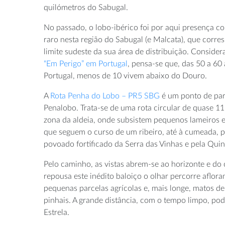
quilómetros do Sabugal.
No passado, o lobo-ibérico foi por aqui presença 
raro nesta região do Sabugal (e Malcata), que corr
limite sudeste da sua área de distribuição. Consi
“Em Perigo” em Portugal
, pensa-se que, das 50 a 60 
Portugal, menos de 10 vivem abaixo do Douro.
A
Rota Penha do Lobo – PR5 SBG
é um ponto de part
Penalobo. Trata-se de uma rota circular de quase 1
zona da aldeia, onde subsistem pequenos lameiros e
que seguem o curso de um ribeiro, até à cumeada, 
povoado fortificado da Serra das Vinhas e pela Quin
Pelo caminho, as vistas abrem-se ao horizonte e d
repousa este inédito baloiço o olhar percorre aflora
pequenas parcelas agrícolas e, mais longe, matos de 
pinhais. A grande distância, com o tempo limpo, pode
Estrela.