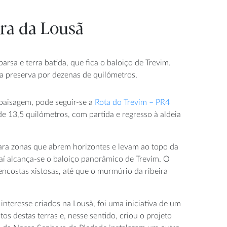
rra da Lousã
arsa e terra batida, que fica o baloiço de Trevim.
a preserva por dezenas de quilómetros.
 paisagem, pode seguir-se a
Rota do Trevim – PR4
 de 13,5 quilómetros, com partida e regresso à aldeia
ara zonas que abrem horizontes e levam ao topo da
Daí alcança-se o baloiço panorâmico de Trevim. O
encostas xistosas, até que o murmúrio da ribeira
interesse criados na Lousã, foi uma iniciativa de um
os destas terras e, nesse sentido, criou o projeto