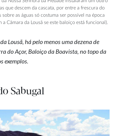
vial da Nossa Senhora da Piedade instalaram um outro
as que descem da cascata, por entre a frescura do
s sobre as águas só costuma ser possível na época
 a Câmara da Lousã se este baloiço está funcional).
a da Lousã, há pelo menos uma dezena de
ra do Açor, Baloiço da Boavista, no topo da
os exemplos.
do Sabugal