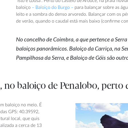
“Isto é Lousã”. Perto do castelo de Arouce, na praia flu
baloiço
– Baloiço do Burgo –
para balançar sobre as águ
leito e a sombra do denso arvoredo. Balançar com os pé
de verão, quando o caudal está mais baixo (confirme com
No concelho de Coimbra, a que pertence a Serr
baloiços panorâmicos. Baloiço da Carriça, na Ser
Pampilhosa da Serra, e Baloiço de Góis são outr
no baloiço de Penalobo, perto 
m baloiço no meio. É
adas GPS: 40.39592,
tural local, que quis
alizada a cerca de 13