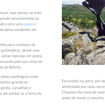
comum, mas tornou-se mais
esponde sensivelmente ao
derado como uma
espécie
alcateias existentes em
ida para o baloiço de
1 quilómetros, desde uma
 várias represas em pedra,
passando pelo que resta do
ta da Retorta.
o cabeço pedregoso onde
Escondido na serra, por d
mentos graníticos,
alimentado por uma nascent
giesta, carvalhais e
Chamam-lhe zona de lazer
 até avistar-se a Serra da
antes de tomar o caminho 