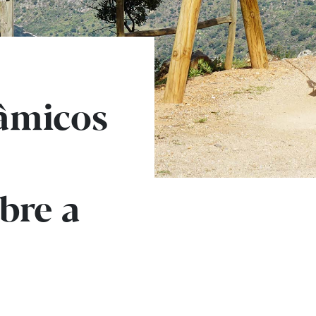
âmicos
bre a