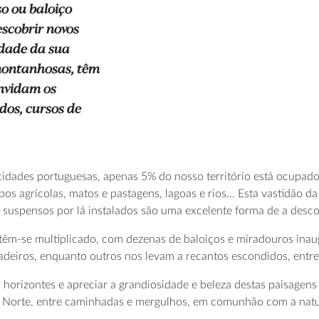
 ou baloiço
scobrir novos
idade da sua
 montanhosas, têm
onvidam os
ados, cursos de
cidades portuguesas, apenas 5% do nosso território está ocupado 
pos agrícolas, matos e pastagens, lagoas e rios… Esta vastidão da
suspensos por lá instalados são uma excelente forma de a desco
êm-se multiplicado, com dezenas de baloiços e miradouros inaug
iladeiros, enquanto outros nos levam a recantos escondidos, entr
 horizontes e apreciar a grandiosidade e beleza destas paisagen
 Norte, entre caminhadas e mergulhos, em comunhão com a natu