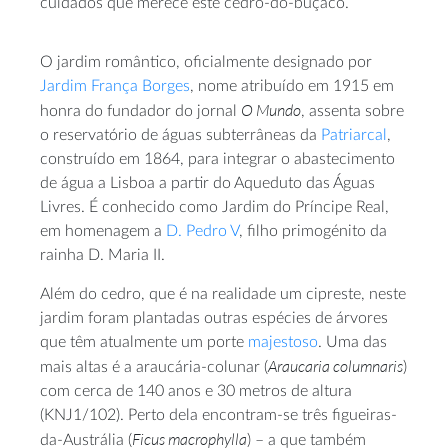
cuidados que merece este cedro-do-buçaco.
O jardim romântico, oficialmente designado por
Jardim França Borges
, nome atribuído em 1915 em
O Mundo
honra do fundador do jornal
, assenta sobre
o reservatório de águas subterrâneas da
Patriarcal
,
construído em 1864, para integrar o abastecimento
de água a Lisboa a partir do Aqueduto das Águas
Livres. É conhecido como Jardim do Príncipe Real,
em homenagem a
D. Pedro V
, filho primogénito da
rainha D. Maria II.
Além do cedro, que é na realidade um cipreste, neste
jardim foram plantadas outras espécies de árvores
que têm atualmente um porte
majestoso
. Uma das
Araucaria columnaris
mais altas é a araucária-colunar (
)
com cerca de 140 anos e 30 metros de altura
(KNJ1/102). Perto dela encontram-se três figueiras-
Ficus macrophylla
da-Austrália (
) – a que também