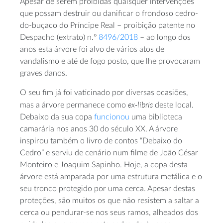
Apesar de serem proibidas quaisquer intervenções
que possam destruir ou danificar o frondoso cedro-
do-buçaco do Príncipe Real – proibição patente no
Despacho (extrato) n.º
8496/2018
– ao longo dos
anos esta árvore foi alvo de vários atos de
vandalismo e até de fogo posto, que lhe provocaram
graves danos.
O seu fim já foi vaticinado por diversas ocasiões,
ex-libris
mas a árvore permanece como
deste local.
Debaixo da sua copa
funcionou
uma biblioteca
camarária nos anos 30 do século XX. A árvore
inspirou também o livro de contos “Debaixo do
Cedro” e serviu de cenário num filme de João César
Monteiro e Joaquim Sapinho. Hoje, a copa desta
árvore está amparada por uma estrutura metálica e o
seu tronco protegido por uma cerca. Apesar destas
proteções, são muitos os que não resistem a saltar a
cerca ou pendurar-se nos seus ramos, alheados dos