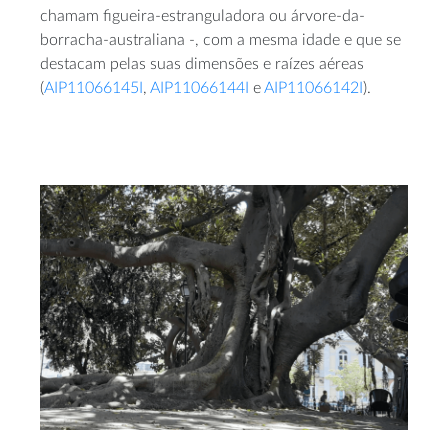
chamam figueira-estranguladora ou árvore-da-
borracha-australiana -, com a mesma idade e que se
destacam pelas suas dimensões e raízes aéreas
(
AIP11066145I
,
AIP11066144I
e
AIP11066142I
).