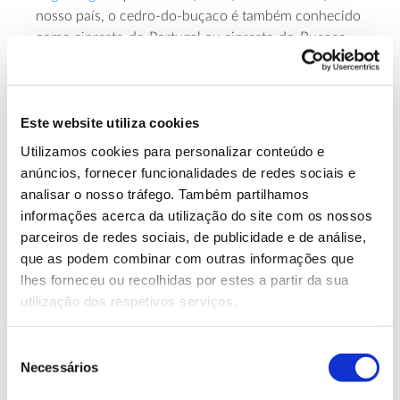
nosso país, o cedro-do-buçaco é também conhecido
como cipreste-de-Portugal ou cipreste-do-Buçaco.
Em Portugal, o cedro-do-buçaco encontra condições
ecológicas excecionais, como se pode comprovar
pelos inúmeros exemplares monumentais existentes
Este website utiliza cookies
no nosso país, nomeadamente na Mata do Bussaco.
Utilizamos cookies para personalizar conteúdo e
anúncios, fornecer funcionalidades de redes sociais e
analisar o nosso tráfego. Também partilhamos
TEMAS
informações acerca da utilização do site com os nossos
ÁRVORES MONUMENTAIS
parceiros de redes sociais, de publicidade e de análise,
TURISMO E LAZER
que as podem combinar com outras informações que
ÁRVORES COM HISTÓRIA
lhes forneceu ou recolhidas por estes a partir da sua
utilização dos respetivos serviços.
Relacionados
Seleção
Necessários
de
consentimento