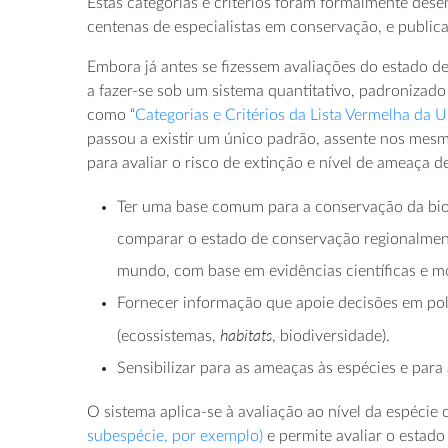
Estas categorias e critérios foram formalmente des
centenas de especialistas em conservação, e publica
Embora já antes se fizessem avaliações do estado d
a fazer-se sob um sistema quantitativo, padronizado
como “
Categorias e Critérios da Lista Vermelha da 
passou a existir um único padrão, assente nos mesm
para avaliar o risco de extinção e nível de ameaça d
Ter uma base comum para a conservação da bio
comparar o estado de conservação regionalmen
mundo, com base em evidências científicas e m
Fornecer informação que apoie decisões em pol
habitats
(ecossistemas,
, biodiversidade).
Sensibilizar para as ameaças às espécies e par
O sistema aplica-se à avaliação ao nível da espécie
subespécie, por exemplo)
e permite avaliar o estado