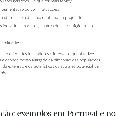
u três gerações – o que for mais longo);
o, fragmentação ou com flutuações;
maduros) e em declínio contínuo ou projetado;
 indivíduos maduros) ou área de distribuição muito
babilidades).
 com diferentes indicadores e intervalos quantitativos –
 um conhecimento alargado da dimensão das populações
da extensão e características da sua área potencial de
tats.
vação: exemplos em Portugal e 