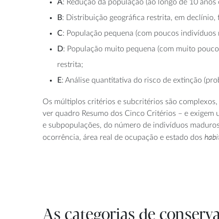
A
: Redução da população (ao longo de 10 anos o
B
: Distribuição geográfica restrita, em declíni
C
: População pequena (com poucos indivíduos 
D
: População muito pequena (com muito poucos
restrita;
E
: Análise quantitativa do risco de extinção (pro
Os múltiplos critérios e subcritérios são complexos,
ver quadro Resumo dos Cinco Critérios – e exigem
e subpopulações, do número de indivíduos maduros, 
habi
ocorrência, área real de ocupação e estado dos
As categorias de conser