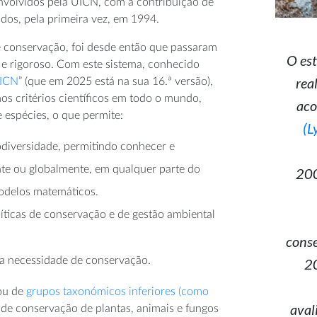
envolvidos pela UICN, com a contribuição de
dos, pela primeira vez, em 1994.
e conservação, foi desde então que passaram
O es
 e rigoroso. Com este sistema, conhecido
rea
UICN
” (que em 2025 está na sua 16.ª versão),
os critérios científicos em todo o mundo,
aco
e espécies, o que permite:
(L
diversidade, permitindo conhecer e
te ou globalmente, em qualquer parte do
200
odelos matemáticos.
íticas de conservação e de gestão ambiental
conse
a a necessidade de conservação.
20
 ou de
grupos taxonómicos inferiores (como
aval
 de conservação de plantas, animais e fungos