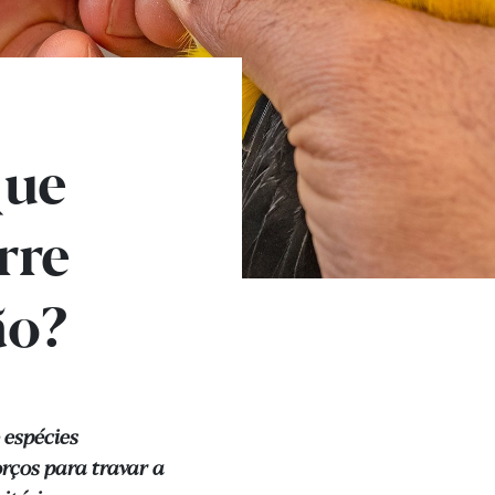
que
rre
ão?
 espécies
rços para travar a