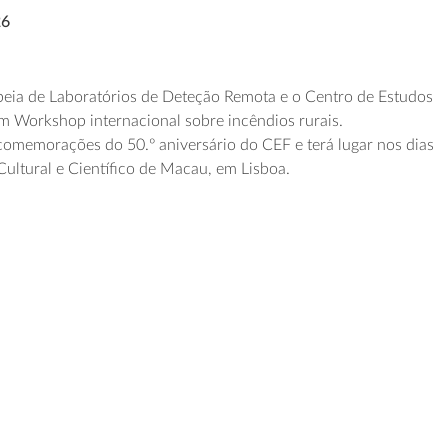
26
eia de Laboratórios de Deteção Remota
e o
Centro de Estudos
um
Workshop
internacional
sobre incêndios rurais
.
 comemorações do 50.º
a
niversário
do CEF e
terá lugar nos dias
Cultural e Científico de Macau, em Lisboa.