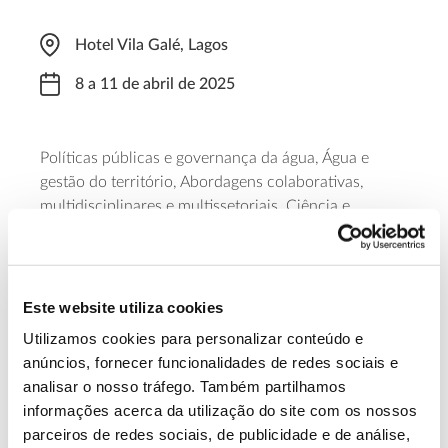
Hotel Vila Galé, Lagos
8 a 11 de abril de 2025
Políticas públicas e governança da água, Água e
gestão do território, Abordagens colaborativas,
multidisciplinares e multissetoriais, Ciência e
tecnologia para a inovação no domínio da água,
Soluções de base natural e Nexus água, energia e
descarbonização são os grandes temas a debater. O
último dia será dedicado a visitas técnicas.
Este website utiliza cookies
Utilizamos cookies para personalizar conteúdo e
Saiba mais
anúncios, fornecer funcionalidades de redes sociais e
analisar o nosso tráfego. Também partilhamos
informações acerca da utilização do site com os nossos
13.07.2026
parceiros de redes sociais, de publicidade e de análise,