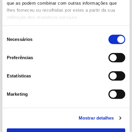
que as podem combinar com outras informações que
Genoma do priolo e de outras espécies em risco:
lhes forneceu ou recolhidas por estes a partir da sua
conhecer para conservar
utilização dos respetivos serviços.
Seleção
Necessários
de
02.07.2026
consentimento
Registar galhas de Trichi em acácia-das-espigas:
Preferências
cidadãos chamados a ajudar
Estatísticas
25.06.2026
Marketing
Natureza e florestas procuram jovens voluntários
no verão 2026
Mostrar detalhes