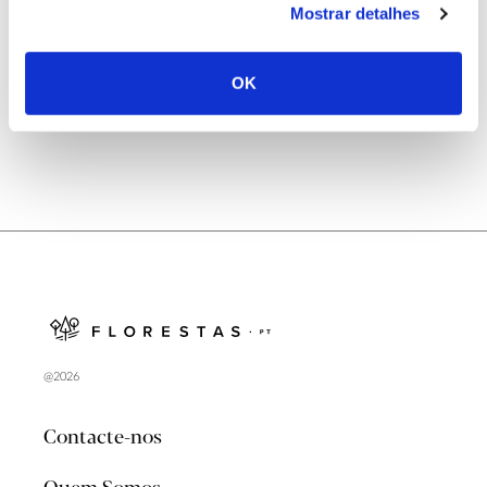
Mostrar detalhes
Natureza e florestas procuram jovens voluntários
no verão 2026
OK
@2026
Contacte-nos