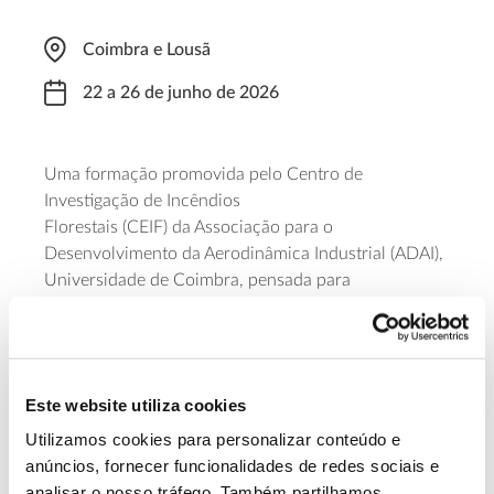
Coimbra e Lousã
22 a 26 de junho de 2026
Uma formação promovida pelo
Centro de
Investigação de Incêndios
Florestais
(CEIF)
da
Associação para o
Desenvolvimento da Aerodinâmica Industrial (
ADAI
)
,
Universidade de Coimbra
, pensada para
investigadores interessados na modelação do
comportamento do fogo e na utilização de novas
ferramentas tecnológicas
experimentais
.
O curso
,
com partes teórica e prática,
realiza-se na
Este website utiliza cookies
Universidade de Coimbra e no
Laboratório de
Investigação de Incêndios Florestais
(
LEIF
)
, na Lousã,
Utilizamos cookies para personalizar conteúdo e
com transporte assegurad
o
entre os dois locais.
anúncios, fornecer funcionalidades de redes sociais e
analisar o nosso tráfego. Também partilhamos