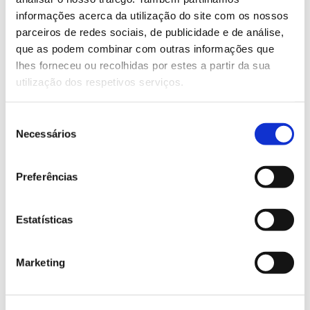
informações acerca da utilização do site com os nossos
Saiba mais
parceiros de redes sociais, de publicidade e de análise,
que as podem combinar com outras informações que
lhes forneceu ou recolhidas por estes a partir da sua
13.07.2026
utilização dos respetivos serviços.
Genoma do priolo e de outras espécies em risco:
conhecer para conservar
Seleção
Necessários
de
consentimento
Preferências
02.07.2026
Registar galhas de Trichi em acácia-das-espigas:
Estatísticas
cidadãos chamados a ajudar
Marketing
25.06.2026