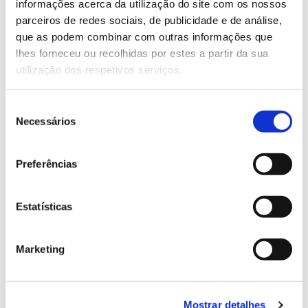
informações acerca da utilização do site com os nossos
parceiros de redes sociais, de publicidade e de análise,
que as podem combinar com outras informações que
13.07.2026
lhes forneceu ou recolhidas por estes a partir da sua
Genoma do priolo e de outras espécies em risco:
utilização dos respetivos serviços.
conhecer para conservar
Seleção
Necessários
de
consentimento
02.07.2026
Preferências
Registar galhas de Trichi em acácia-das-espigas:
cidadãos chamados a ajudar
Estatísticas
Marketing
25.06.2026
Natureza e florestas procuram jovens voluntários
Mostrar detalhes