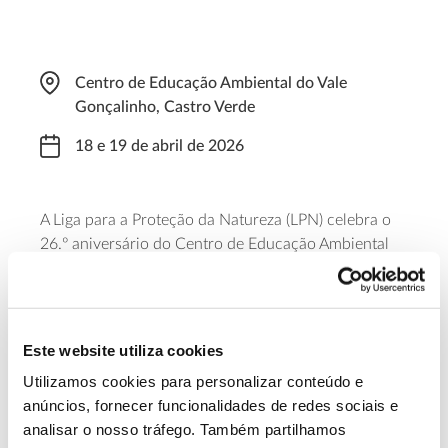
Centro de Educação Ambiental do Vale
Gonçalinho, Castro Verde
18 e 19 de abril de 2026
A Liga para a Proteção da Natureza (LPN) celebra o
26.º aniversário do Centro de Educação Ambiental
do Vale Gonçalinho, com um fim de semana que
cruza ciência, arte e natureza. Um workshop de
ilustração científica e uma caminhada para
observação das aves da espete alentejana, guiada
Este website utiliza cookies
por ornitólogos, são algumas das atividades
Utilizamos cookies para personalizar conteúdo e
propostas.
anúncios, fornecer funcionalidades de redes sociais e
analisar o nosso tráfego. Também partilhamos
Saiba mais