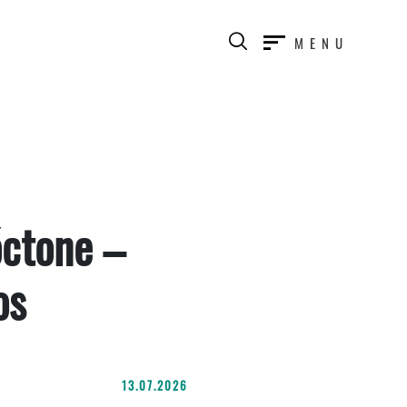
MENU
óctone –
os
13.07.2026