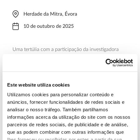
Herdade da Mitra, Évora
10 de outubro de 2025
Uma tertúlia com a participação da investigadora
Joana Amaral Paulo, que se realiza das 14h00 às
17h00, sobre a modelação da aptidão do sobreiro. A
participação é gratuita, mas é necessária inscrição.
Este website utiliza cookies
Saber mais
Utilizamos cookies para personalizar conteúdo e
anúncios, fornecer funcionalidades de redes sociais e
analisar o nosso tráfego. Também partilhamos
13.07.2026
informações acerca da utilização do site com os nossos
Genoma do priolo e de outras espécies em risco:
parceiros de redes sociais, de publicidade e de análise,
conhecer para conservar
que as podem combinar com outras informações que
lhes forneceu ou recolhidas por estes a partir da sua