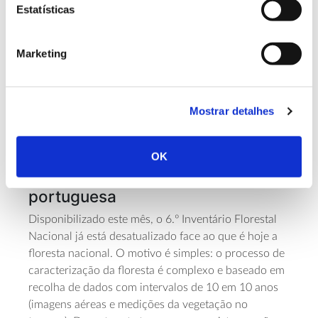
Estatísticas
habitats
são
(que se estendem para além dos
terrenos classificados com estatuto de
conservação), dos quais 14% apresentam bom
Marketing
estado de conservação. Na floresta, os habitats
com maior expressão são os que derivam de
montados de quercíneas (4%) e sobreirais (4%).
Mostrar detalhes
Uma descrição atual, mas já
OK
desatualizada da floresta
portuguesa
Disponibilizado este mês, o 6.º Inventário Florestal
Nacional já está desatualizado face ao que é hoje a
floresta nacional. O motivo é simples: o processo de
caracterização da floresta é complexo e baseado em
recolha de dados com intervalos de 10 em 10 anos
(imagens aéreas e medições da vegetação no