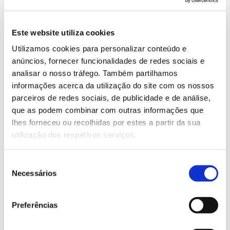
72% da floresta nacional. Um terço da floresta
Quercus
corresponde aos montados de sobro (
suber
Quercus ilex
) e azinho (
), a formação
Este website utiliza cookies
florestal com maior expressão no território.
Utilizamos cookies para personalizar conteúdo e
anúncios, fornecer funcionalidades de redes sociais e
– Em média, 86% dos povoamentos da floresta
analisar o nosso tráfego. Também partilhamos
nacional apresentam um bom estado de
informações acerca da utilização do site com os nossos
vitalidade, com 9% em mau estado e 5% em
parceiros de redes sociais, de publicidade e de análise,
estado razoável. Por espécie, os pinheiros-
que as podem combinar com outras informações que
Pinus pinea)
mansos (
têm maior percentagem de
lhes forneceu ou recolhidas por estes a partir da sua
povoamentos em bom estado (98%). Em
utilização dos respetivos serviços.
Ceratonia
sentido inverso, as alfarrobeiras (
siliqua
) apresentam mais povoamentos em mau
Seleção
estado (37%).
Necessários
de
– As acácias e háqueas, canas e chorão-das-
consentimento
praias são as
espécies invasoras
com maior
Preferências
presença no território nacional.
– 20% dos pontos de amostragem em florestas